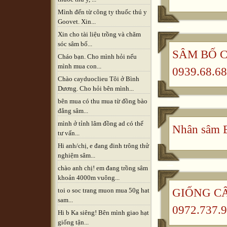
Mình đến từ công ty thuốc thú y
Goovet. Xin...
Xin cho tài liệu trồng và chăm
sóc sâm bố...
SÂM BỐ CH
Cháo bạn. Cho mình hỏi nếu
mình mua con...
0939.68.68
Chào cayduoclieu Tôi ở Bình
Dương. Cho hỏi bên mình...
bên mua có thu mua từ đồng bào
đẳng sâm...
mình ở tỉnh lâm đồng ad có thể
Nhân sâm B
tư vấn...
Hi anh/chị, e đang đinh trông thử
nghiệm sâm...
chào anh chị! em đang trồng sâm
khoản 4000m vuông...
GIỐNG CÂ
toi o soc trang muon mua 50g hat
sam...
0972.737.9
Hi b Ka siêng! Bên mình giao hạt
giống tận...