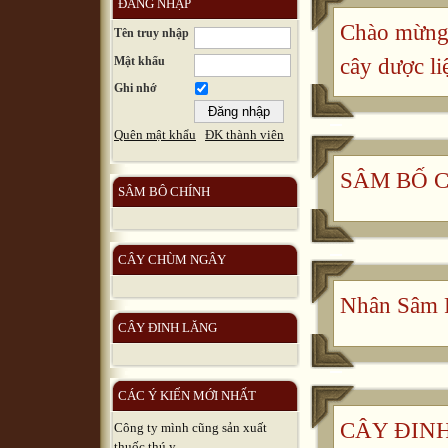
ĐĂNG NHẬP
Chào mừng 
Tên truy nhập
Mật khẩu
cây dược li
Ghi nhớ
Quên mật khẩu
ĐK thành viên
SÂM BỐ 
SÂM BÔ CHÍNH
CÂY CHÙM NGÂY
Nhân Sâm 
CÂY ĐINH LĂNG
CÁC Ý KIẾN MỚI NHẤT
CÂY ĐINH 
Công ty mình cũng sản xuất
thuốc thú y, ...