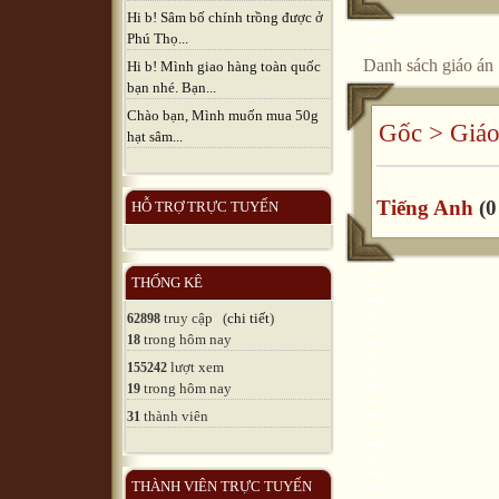
Hi b! Sâm bố chính trồng được ở
Phú Thọ...
Danh sách giáo án
Hi b! Mình giao hàng toàn quốc
bạn nhé. Bạn...
Chào bạn, Mình muốn mua 50g
Gốc
>
Giáo
hạt sâm...
Tiếng Anh
(0
HỖ TRỢ TRỰC TUYẾN
THỐNG KÊ
truy cập (
chi tiết
)
62898
trong hôm nay
18
lượt xem
155242
trong hôm nay
19
thành viên
31
THÀNH VIÊN TRỰC TUYẾN