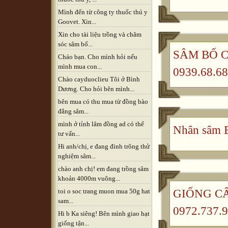
Mình đến từ công ty thuốc thú y
Goovet. Xin...
Xin cho tài liệu trồng và chăm
sóc sâm bố...
SÂM BỐ CH
Cháo bạn. Cho mình hỏi nếu
mình mua con...
0939.68.68
Chào cayduoclieu Tôi ở Bình
Dương. Cho hỏi bên mình...
bên mua có thu mua từ đồng bào
đẳng sâm...
mình ở tỉnh lâm đồng ad có thể
Nhân sâm B
tư vấn...
Hi anh/chị, e đang đinh trông thử
nghiệm sâm...
chào anh chị! em đang trồng sâm
khoản 4000m vuông...
GIỐNG CÂ
toi o soc trang muon mua 50g hat
sam...
0972.737.9
Hi b Ka siêng! Bên mình giao hạt
giống tận...