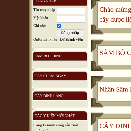
ĐĂNG NHẬP
Chào mừng 
Tên truy nhập
Mật khẩu
cây dược li
Ghi nhớ
Quên mật khẩu
ĐK thành viên
SÂM BỐ 
SÂM BÔ CHÍNH
CÂY CHÙM NGÂY
Nhân Sâm 
CÂY ĐINH LĂNG
CÁC Ý KIẾN MỚI NHẤT
CÂY ĐINH 
Công ty mình cũng sản xuất
thuốc thú y, ...