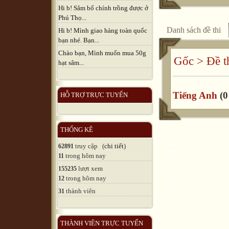
Hi b! Sâm bố chính trồng được ở
Phú Thọ...
Danh sách đề thi
Hi b! Mình giao hàng toàn quốc
bạn nhé. Bạn...
Chào bạn, Mình muốn mua 50g
Gốc
>
Đề t
hạt sâm...
Tiếng Anh
(0
HỖ TRỢ TRỰC TUYẾN
THỐNG KÊ
truy cập (
chi tiết
)
62891
trong hôm nay
11
lượt xem
155235
trong hôm nay
12
thành viên
31
THÀNH VIÊN TRỰC TUYẾN