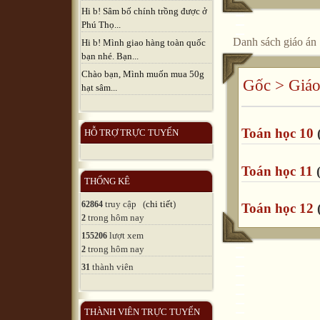
Hi b! Sâm bố chính trồng được ở
Phú Thọ...
Danh sách giáo án
Hi b! Mình giao hàng toàn quốc
bạn nhé. Bạn...
Chào bạn, Mình muốn mua 50g
Gốc
>
Giáo
hạt sâm...
Toán học 10
(
HỖ TRỢ TRỰC TUYẾN
Toán học 11
(
THỐNG KÊ
truy cập (
chi tiết
)
62864
Toán học 12
(
trong hôm nay
2
lượt xem
155206
trong hôm nay
2
thành viên
31
THÀNH VIÊN TRỰC TUYẾN