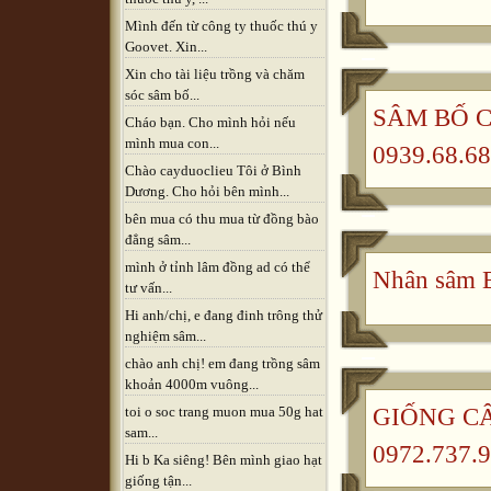
Mình đến từ công ty thuốc thú y
Goovet. Xin...
Xin cho tài liệu trồng và chăm
sóc sâm bố...
SÂM BỐ CH
Cháo bạn. Cho mình hỏi nếu
mình mua con...
0939.68.68
Chào cayduoclieu Tôi ở Bình
Dương. Cho hỏi bên mình...
bên mua có thu mua từ đồng bào
đẳng sâm...
mình ở tỉnh lâm đồng ad có thể
Nhân sâm B
tư vấn...
Hi anh/chị, e đang đinh trông thử
nghiệm sâm...
chào anh chị! em đang trồng sâm
khoản 4000m vuông...
GIỐNG CÂ
toi o soc trang muon mua 50g hat
sam...
0972.737.9
Hi b Ka siêng! Bên mình giao hạt
giống tận...