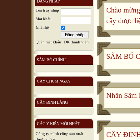
ĐĂNG NHẬP
Chào mừng 
Tên truy nhập
Mật khẩu
cây dược li
Ghi nhớ
Quên mật khẩu
ĐK thành viên
SÂM BỐ 
SÂM BÔ CHÍNH
CÂY CHÙM NGÂY
Nhân Sâm 
CÂY ĐINH LĂNG
CÁC Ý KIẾN MỚI NHẤT
CÂY ĐINH 
Công ty mình cũng sản xuất
thuốc thú y, ...