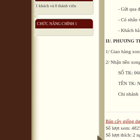
1 khách và 0 thành viên
- Gửi qua đườn
- Có nhân viên 
CHỨC NĂNG CHÍNH 1
- Khách hàng 
II/. PHƯƠNG
1/ Giao hàng xong
2/ Nhận tiền xong
SỐ TK: 06010
TÊN TK: Nguy
Chi nhánh Hồ
Bán cây giống dư
Số lượt xem: 482
Số lượt thích: 2 n