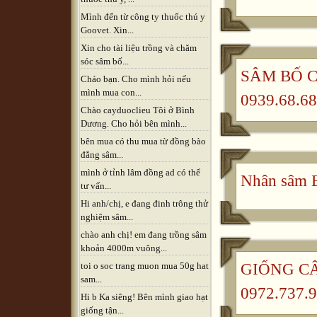
Mình đến từ công ty thuốc thú y
Goovet. Xin...
Xin cho tài liệu trồng và chăm
sóc sâm bố...
SÂM BỐ CH
Cháo bạn. Cho mình hỏi nếu
mình mua con...
0939.68.68
Chào cayduoclieu Tôi ở Bình
Dương. Cho hỏi bên mình...
bên mua có thu mua từ đồng bào
đẳng sâm...
mình ở tỉnh lâm đồng ad có thể
Nhân sâm B
tư vấn...
Hi anh/chị, e đang đinh trông thử
nghiệm sâm...
chào anh chị! em đang trồng sâm
khoản 4000m vuông...
GIỐNG CÂ
toi o soc trang muon mua 50g hat
sam...
0972.737.9
Hi b Ka siêng! Bên mình giao hạt
giống tận...