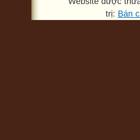
Website được thừ
trị:
Bán c