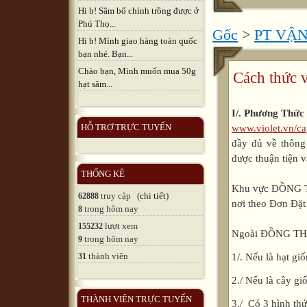
Hi b! Sâm bố chính trồng được ở
Phú Thọ...
Gốc
>
PT VẬ
Hi b! Mình giao hàng toàn quốc
bạn nhé. Bạn...
Chào bạn, Mình muốn mua 50g
Cách thức 
hạt sâm...
I/. Phương Thứ
HỖ TRỢ TRỰC TUYẾN
www.violet.vn/ca
đầy đủ về thông
được thuận tiện 
THỐNG KÊ
Khu vực ĐỒNG
truy cập (
chi tiết
)
62888
nơi theo Đơn Đặt
trong hôm nay
8
lượt xem
155232
Ngoài ĐỒNG T
trong hôm nay
9
thành viên
1/. Nếu là hạt g
31
2./ Nếu là cây g
THÀNH VIÊN TRỰC TUYẾN
3./ Có 3 hình th