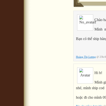
Chào b
Mình m
Bạn có thể ship hà
Hoàng Thị Lương
@ 23h:0
Hi b!
Mình gi
nhé, mình ship cod
hoặc đt cho mình 0
Bán cây giống dược liệu
@ 