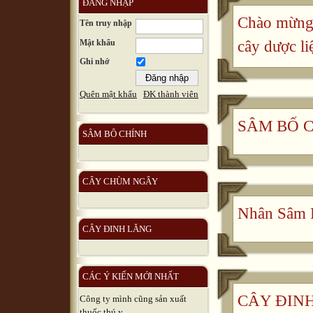
ĐĂNG NHẬP
Chào mừng 
Tên truy nhập
Mật khẩu
cây dược li
Ghi nhớ
Quên mật khẩu
ĐK thành viên
SÂM BỐ 
SÂM BÔ CHÍNH
CÂY CHÙM NGÂY
Nhân Sâm 
CÂY ĐINH LĂNG
CÁC Ý KIẾN MỚI NHẤT
CÂY ĐINH 
Công ty mình cũng sản xuất
thuốc thú y, ...