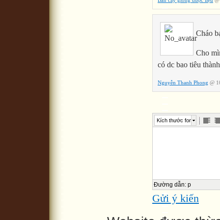
Cháo b
Cho mìn
có dc bao tiêu thà
Nguyễn Thanh Phong
@ 10
Kích thước font
Đường dẫn
:
p
Gửi ý kiến