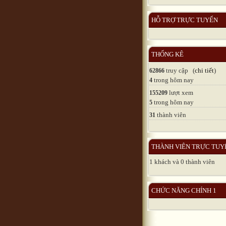
HỖ TRỢ TRỰC TUYẾN
THỐNG KÊ
truy cập (
chi tiết
)
62866
trong hôm nay
4
lượt xem
155209
trong hôm nay
5
thành viên
31
THÀNH VIÊN TRỰC TUY
1 khách và 0 thành viên
CHỨC NĂNG CHÍNH 1