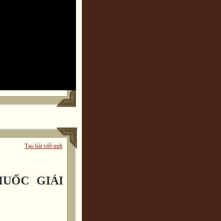
Tạo bài viết mới
UỐC GIẢI