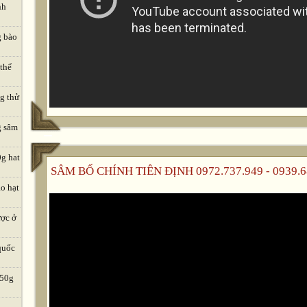
nh
g bào
 thể
ng thử
g sâm
0g hat
SÂM BỐ CHÍNH TIÊN ĐỊNH 0972.737.949 - 0939.6
o hạt
ược ở
quốc
 50g