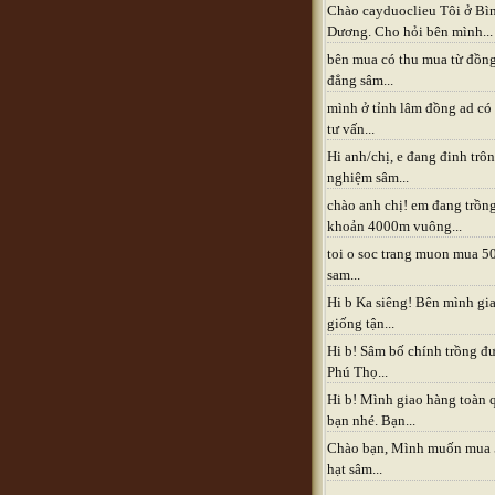
Chào cayduoclieu Tôi ở Bì
Dương. Cho hỏi bên mình...
bên mua có thu mua từ đồn
đẳng sâm...
mình ở tỉnh lâm đồng ad có
tư vấn...
Hi anh/chị, e đang đinh trô
nghiệm sâm...
chào anh chị! em đang trồn
khoản 4000m vuông...
toi o soc trang muon mua 5
sam...
Hi b Ka siêng! Bên mình gia
giống tận...
Hi b! Sâm bố chính trồng đ
Phú Thọ...
Hi b! Mình giao hàng toàn 
bạn nhé. Bạn...
Chào bạn, Mình muốn mua
hạt sâm...