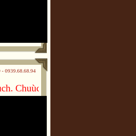
 0939.68.68.94
. Chuùc gheù thaêm vui veû!!