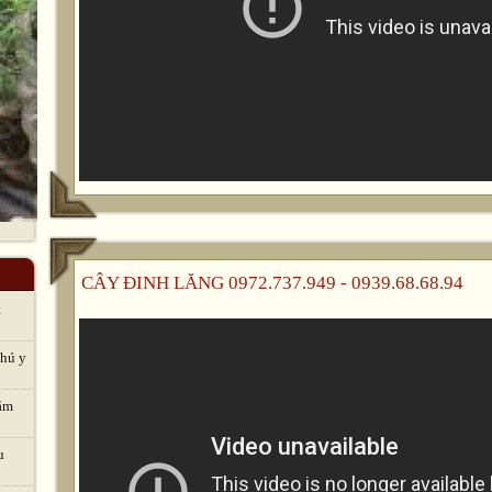
CÂY ĐINH LĂNG 0972.737.949 - 0939.68.68.94
t
thú y
hăm
u