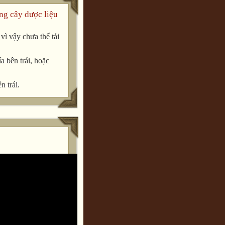
ng cây dược liệu
ì vậy chưa thể tải
a bên trái, hoặc
n trái.