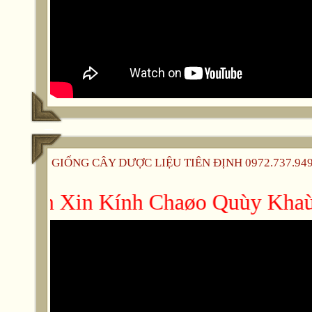
GIỐNG CÂY DƯỢC LIỆU TIÊN ĐỊNH 0972.737.949 -
 Ñònh Xin Kính Chaøo Quùy Khaùch