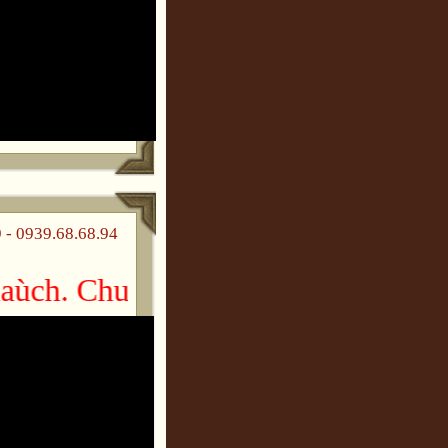
 0939.68.68.94
h. Chuùc gheù thaêm vui veû!!