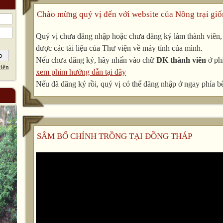
Chào mừng quý vị đến với website của Nông trại giố
Quý vị chưa đăng nhập hoặc chưa đăng ký làm thành viên, v
được các tài liệu của Thư viện về máy tính của mình.
Nếu chưa đăng ký, hãy nhấn vào chữ
ĐK thành viên
ở phí
iên
xem phim hướng dẫn tại đây
Nếu đã đăng ký rồi, quý vị có thể đăng nhập ở ngay phía bê
SÂM BỐ CHÍNH TRỒNG TẠI ĐỒNG THÁP