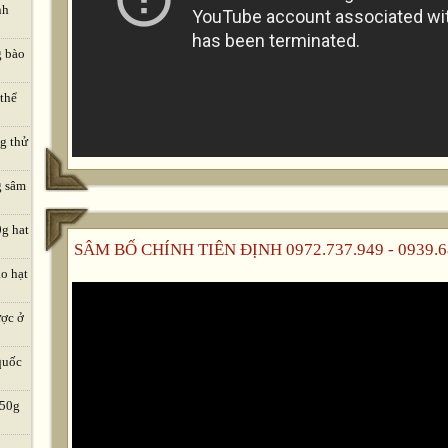
nh
g bào
 thể
ng thử
g sâm
0g hat
SÂM BỐ CHÍNH TIÊN ĐỊNH 0972.737.949 - 0939.6
o hạt
ược ở
quốc
 50g