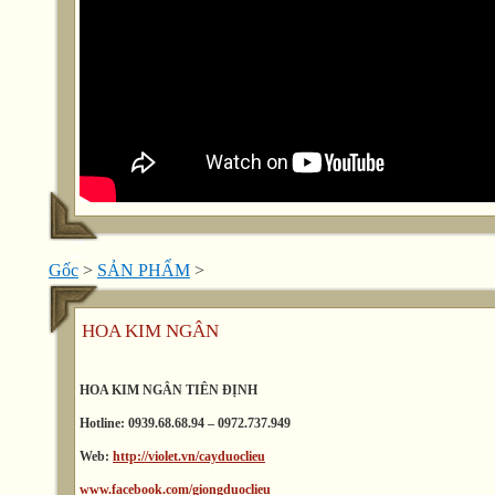
Gốc
>
SẢN PHẨM
>
HOA KIM NGÂN
HOA KIM NGÂN
TIÊN ĐỊNH
Hotline: 0939.68.68.94 – 0972.737.949
Web:
http://violet.vn/cayduoclieu
www.facebook.com/giongduoclieu