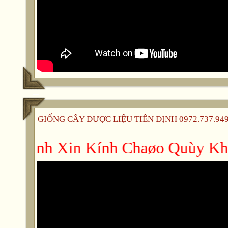
GIỐNG CÂY DƯỢC LIỆU TIÊN ĐỊNH 0972.737.949 -
ân Ñònh Xin Kính Chaøo Quùy Khaùc