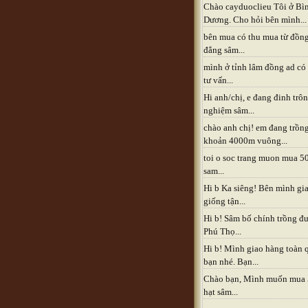
Chào cayduoclieu Tôi ở Bì
Dương. Cho hỏi bên mình...
bên mua có thu mua từ đồn
đẳng sâm...
mình ở tỉnh lâm đồng ad có
tư vấn...
Hi anh/chị, e đang đinh trô
nghiệm sâm...
chào anh chị! em đang trồn
khoản 4000m vuông...
toi o soc trang muon mua 5
sam...
Hi b Ka siêng! Bên mình gia
giống tận...
Hi b! Sâm bố chính trồng đ
Phú Thọ...
Hi b! Mình giao hàng toàn 
bạn nhé. Bạn...
Chào bạn, Mình muốn mua
hạt sâm...