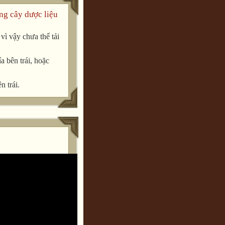
ng cây dược liệu
ì vậy chưa thể tải
a bên trái, hoặc
n trái.