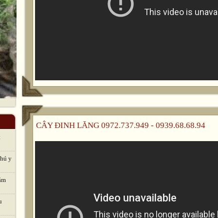
CÂY ĐINH LĂNG 0972.737.949 - 0939.68.68.94
t
thú y
hăm
u