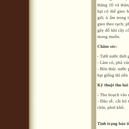
tháng 10 và thán
hạt có thể gieo 
giờ, ủ ẩm trong 
gieo theo rạch; 
gãy đổ khi cây c
mong muốn.
Chăm sóc:
- Tưới nước thời 
- Làm cỏ, phá ván
- Bón thúc nước 
hạt giống thì nên
Kỹ thuật thu hái
- Thu hoạch vào 
- Đào rễ, cắt bỏ
chín, phơi khô.
Tình trạng bảo t