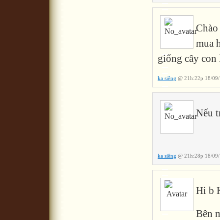
Chào 
mua h
giống cây con 
ka siêng
@ 21h:22p 18/09/
Nếu t
ka siêng
@ 21h:28p 18/09/
Hi b 
Bên m