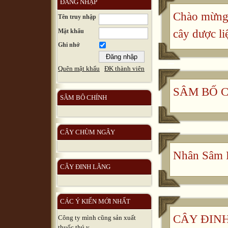
ĐĂNG NHẬP
Chào mừng 
Tên truy nhập
Mật khẩu
cây dược li
Ghi nhớ
Quên mật khẩu
ĐK thành viên
SÂM BỐ 
SÂM BÔ CHÍNH
CÂY CHÙM NGÂY
Nhân Sâm 
CÂY ĐINH LĂNG
CÁC Ý KIẾN MỚI NHẤT
CÂY ĐINH 
Công ty mình cũng sản xuất
thuốc thú y, ...