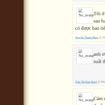
Tôi ở
sau b
có được bao ti
Nguyễn Thanh Hùng
@ 20h
anh ơ
suất 
Trần Thị Kim Dung
@ 08h:
Cảm ơ