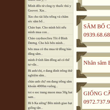
Mình đến từ công ty thuốc thú y
Goovet. Xin...
Xin cho tài liệu trồng và chăm
sóc sâm bố...
SÂM BỐ CH
Cháo bạn. Cho mình hỏi nếu
mình mua con...
0939.68.68
Chào cayduoclieu Tôi ở Bình
Dương. Cho hỏi bên mình...
bên mua có thu mua từ đồng bào
đẳng sâm...
mình ở tỉnh lâm đồng ad có thể
Nhân sâm B
tư vấn...
Hi anh/chị, e đang đinh trông thử
nghiệm sâm...
chào anh chị! em đang trồng sâm
khoản 4000m vuông...
GIỐNG CÂ
toi o soc trang muon mua 50g hat
sam...
0972.737.9
Hi b Ka siêng! Bên mình giao hạt
giống tận...