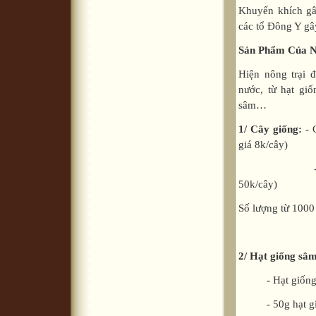
Khuyến khích gâ
các tổ Đông Y gâ
Sản Phẩm Của N
Hiện nông trại đ
nước, từ hạt gi
sâm…
1/ Cây giống:
- 
giá 8k/cây)
- Cây 1 năm t
50k/cây)
Số lượng từ 1000
2/ Hạt giống sâm
-
Hạt giống
- 50g hạt giá: 