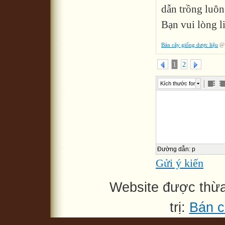
dẫn trồng luôn
Bạn vui lòng l
Bán cây giống dược liệu
@ 
1
2
Kích thước font
Đường dẫn
:
p
Gửi ý kiến
Website được thừ
trị:
Bán c