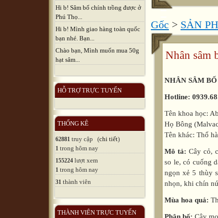
Hi b! Sâm bố chính trồng được ở
Phú Thọ...
Gốc
>
SẢN P
Hi b! Mình giao hàng toàn quốc
bạn nhé. Bạn...
Chào bạn, Mình muốn mua 50g
Nhân sâm b
hạt sâm...
NHÂN SÂM BỐ
HỖ TRỢ TRỰC TUYẾN
Hotline: 0939.68
Tên khoa học: Ab
THỐNG KÊ
Họ Bông (Malvac
Tên khác: Thổ h
truy cập (
chi tiết
)
62881
trong hôm nay
1
Mô tả:
Cây cỏ, c
lượt xem
155224
so le, có cuống d
trong hôm nay
1
ngọn xẻ 5 thùy s
thành viên
31
nhọn, khi chín n
Mùa hoa quả:
Th
THÀNH VIÊN TRỰC TUYẾN
Phân bố:
Cây mọc