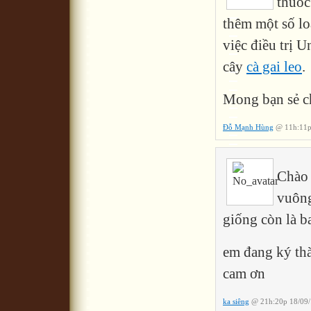
thuốc
thêm một số lo
việc điều trị U
cây
cà gai leo
.
Mong bạn sẻ c
Đỗ Mạnh Hùng
@ 11h:11p
Chào 
vuông
giống còn là b
em đang ký thàn
cam ơn
ka siêng
@ 21h:20p 18/09/