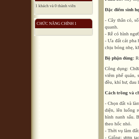
1 khách và 0 thành viên
Đặc điểm sinh h
- Cây thân cỏ, s
CHỨC NĂNG CHÍNH 1
quanh.
- Rễ có hình ngườ
- Ưa đất cát pha 
chịu bóng nhẹ, kh
Bộ phận dùng:
Rễ
Công dụng: Chữa 
viêm phế quản, s
đều, khí hư, đau
Cách trồng và c
- Chọn đất và làm
diện, lên luống 
hình nanh sấu. 
theo hốc nhỏ.
- Thời vụ làm đất
- Giống: ươm tạ