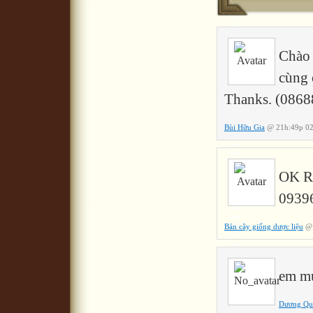
Chào 
cùng 
Thanks. (086
Bùi Hữu Gia
@ 21h:49p 02
OK 
0939
Bán cây giống dược liệu
@ 
em mu
Dương Quố