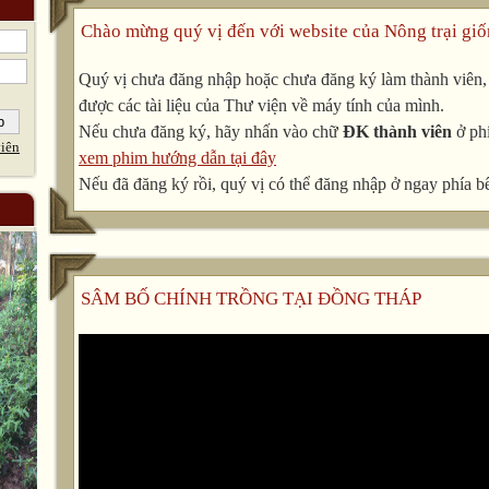
Chào mừng quý vị đến với website của Nông trại giố
Quý vị chưa đăng nhập hoặc chưa đăng ký làm thành viên, v
được các tài liệu của Thư viện về máy tính của mình.
Nếu chưa đăng ký, hãy nhấn vào chữ
ĐK thành viên
ở phí
iên
xem phim hướng dẫn tại đây
Nếu đã đăng ký rồi, quý vị có thể đăng nhập ở ngay phía bê
SÂM BỐ CHÍNH TRỒNG TẠI ĐỒNG THÁP