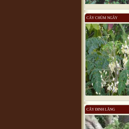
CÂY CHÙM NGÂY
CÂY ĐINH LĂNG