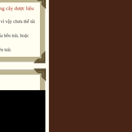
ng cây dược liệu
ì vậy chưa thể tải
a bên trái, hoặc
n trái.