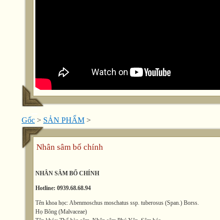
Gốc
>
SẢN PHẨM
>
Nhân sâm bố chính
NHÂN SÂM BỐ CHÍNH
Hotline: 0939.68.68.94
Tên khoa học: Abenmoschus moschatus ssp. tuberosus (Span.) Borss.
Họ Bông (Malvaceae)