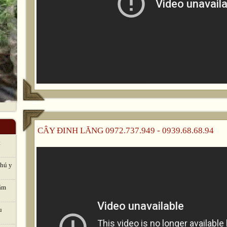
CÂY ĐINH LĂNG 0972.737.949 - 0939.68.68.94
t
thú y
hăm
u