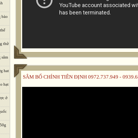
nh
g bào
 thể
ng thử
g sâm
0g hat
SÂM BỐ CHÍNH TIÊN ĐỊNH 0972.737.949 - 0939.6
o hạt
ược ở
quốc
 50g