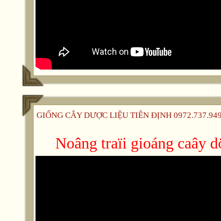
GIỐNG CÂY DƯỢC LIỆU TIÊN ĐỊNH 0972.737.949 -
Noâng traïi gioáng caây dö