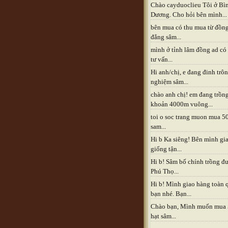
Chào cayduoclieu Tôi ở Bì
Dương. Cho hỏi bên mình...
bên mua có thu mua từ đồn
đẳng sâm...
mình ở tỉnh lâm đồng ad có
tư vấn...
Hi anh/chị, e đang đinh trô
nghiệm sâm...
chào anh chị! em đang trồn
khoản 4000m vuông...
toi o soc trang muon mua 5
sam...
Hi b Ka siêng! Bên mình gia
giống tận...
Hi b! Sâm bố chính trồng đ
Phú Thọ...
Hi b! Mình giao hàng toàn 
bạn nhé. Bạn...
Chào bạn, Mình muốn mua
hạt sâm...