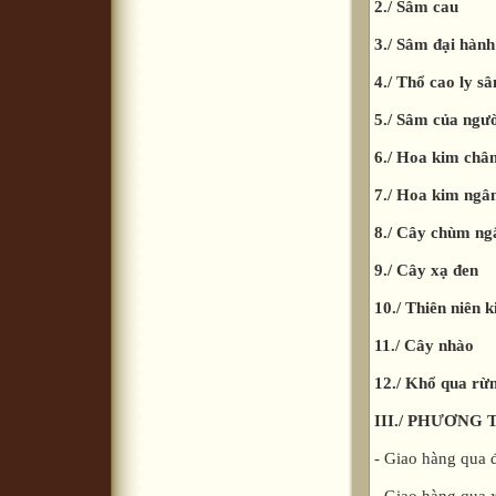
2./ Sâm cau
3./ Sâm đại hành
4./ Thổ cao ly s
5./ Sâm của ngườ
6./ Hoa kim châ
7./ Hoa kim ngâ
8./ Cây chùm ng
9./ Cây xạ đen
10./ Thiên niên k
11./ Cây nhào
12./ Khổ qua rừ
III./ PHƯƠN
- Giao hàng qua 