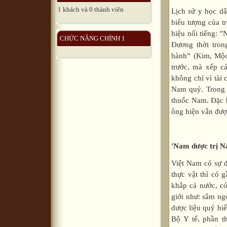
1 khách và 0 thành viên
Lịch sử y học d
biểu tượng của t
hiệu nổi tiếng: 
CHỨC NĂNG CHÍNH 1
Đương thời tro
hành” (Kim, Mộc
trước, mà xếp cá
không chỉ vì tài 
Nam quý. Trong 
thuốc Nam. Đặc 
ông hiện vẫn được
'Nam dược trị N
Việt Nam có sự đ
thực vật thì có 
khắp cả nước, có
giới như: sâm ng
dược liệu quý hi
Bộ Y tế, phần t