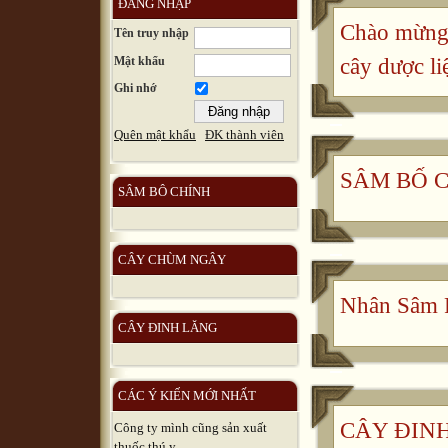
ĐĂNG NHẬP
Chào mừng 
Tên truy nhập
Mật khẩu
cây dược li
Ghi nhớ
Quên mật khẩu
ĐK thành viên
SÂM BỐ 
SÂM BÔ CHÍNH
CÂY CHÙM NGÂY
Nhân Sâm 
CÂY ĐINH LĂNG
CÁC Ý KIẾN MỚI NHẤT
CÂY ĐINH 
Công ty mình cũng sản xuất
thuốc thú y, ...