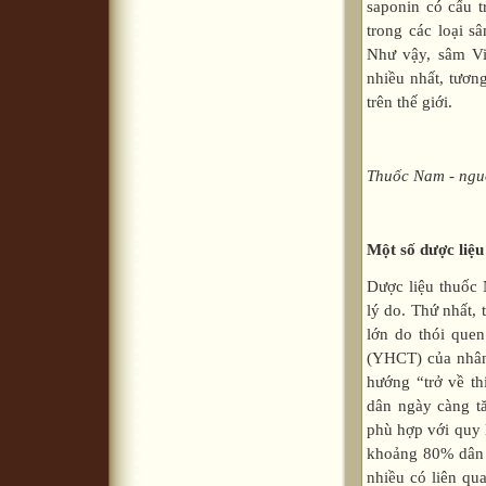
saponin có cấu t
trong các loại s
Như vậy, sâm Vi
nhiều nhất, tươn
trên thế giới.
Thuốc Nam - nguồ
Một số dược liệ
Dược liệu thuốc
lý do. Thứ nhất, 
lớn do thói que
(YHCT) của nhân 
hướng “trở về th
dân ngày càng tă
phù hợp với quy l
khoảng 80% dân s
nhiều có liên qu