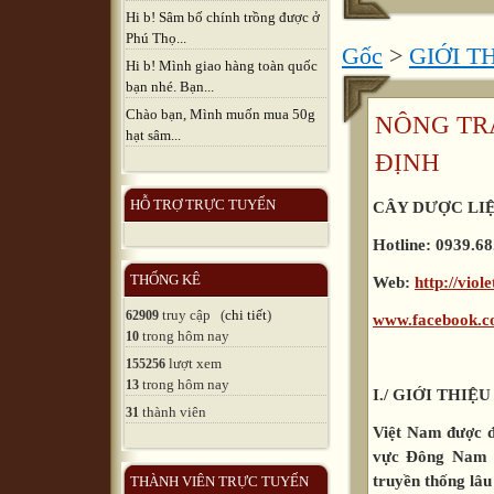
Hi b! Sâm bố chính trồng được ở
Phú Thọ...
Gốc
>
GIỚI T
Hi b! Mình giao hàng toàn quốc
bạn nhé. Bạn...
Chào bạn, Mình muốn mua 50g
NÔNG TRẠ
hạt sâm...
ĐỊNH
HỖ TRỢ TRỰC TUYẾN
CÂY DƯỢC LI
Hotline: 0939.68
THỐNG KÊ
Web:
http://viol
truy cập (
chi tiết
)
62909
www.facebook.c
trong hôm nay
10
lượt xem
155256
trong hôm nay
13
I./ GIỚI THIỆU
thành viên
31
Việt Nam được đá
vực Đông Nam Á
truyền thống lâu
THÀNH VIÊN TRỰC TUYẾN