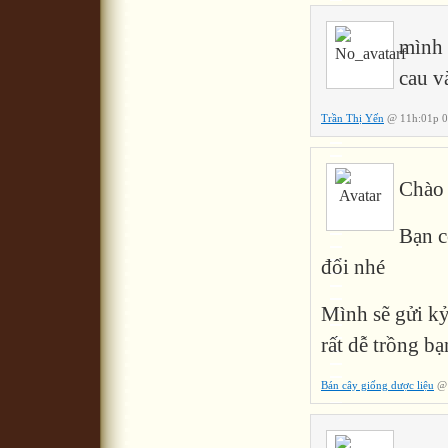
mình 
cau v
Trần Thị Yến
@ 11h:01p 0
Chào 
Bạn c
đổi nhé
Mình sẽ gửi kỷ
rất dễ trồng bạ
Bán cây giống dược liệu
@ 