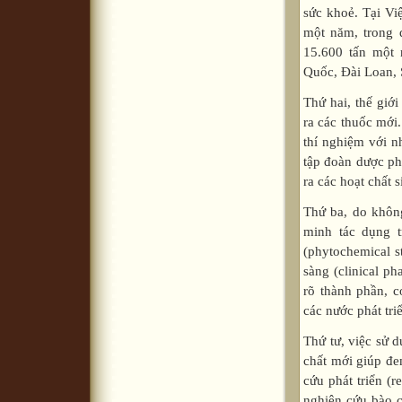
sức khoẻ. Tại Vi
một năm, trong 
15.600 tấn một 
Quốc, Đài Loan,
Thứ hai, thế giớ
ra các thuốc mới
thí nghiệm với n
tập đoàn dược ph
ra các hoạt chất 
Thứ ba, do khôn
minh tác dụng t
(phytochemical s
sàng (clinical p
rõ thành phần, 
các nước phát tri
Thứ tư, việc sử d
chất mới giúp đe
cứu phát triển (r
nghiên cứu bào c