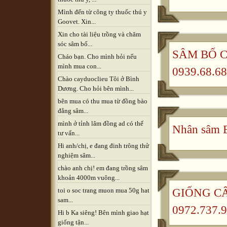
Mình đến từ công ty thuốc thú y
Goovet. Xin...
Xin cho tài liệu trồng và chăm
sóc sâm bố...
SÂM BỐ CH
Cháo bạn. Cho mình hỏi nếu
mình mua con...
0939.68.68
Chào cayduoclieu Tôi ở Bình
Dương. Cho hỏi bên mình...
bên mua có thu mua từ đồng bào
đẳng sâm...
mình ở tỉnh lâm đồng ad có thể
Nhân sâm B
tư vấn...
Hi anh/chị, e đang đinh trông thử
nghiệm sâm...
chào anh chị! em đang trồng sâm
khoản 4000m vuông...
GIỐNG CÂ
toi o soc trang muon mua 50g hat
sam...
0972.737.9
Hi b Ka siêng! Bên mình giao hạt
giống tận...