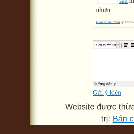
sản
mộ
nhiên
Goovet Viet Nam
@ 13h:57
Kích thước font
Đường dẫn
:
p
Gửi ý kiến
Website được thừ
trị:
Bán c