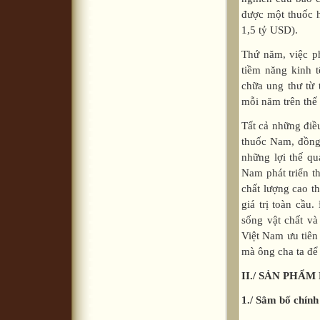
được một thuốc h
1,5 tỷ USD).
Thứ năm, việc ph
tiềm năng kinh t
chữa ung thư từ
mỗi năm trên thế 
Tất cả những điều
thuốc Nam, đồng 
những lợi thế qu
Nam phát triển t
chất lượng cao t
giá trị toàn cầu
sống vật chất và
Việt Nam ưu tiê
mà ông cha ta để 
II./ SẢN PHẨ
1./ Sâm bố chính