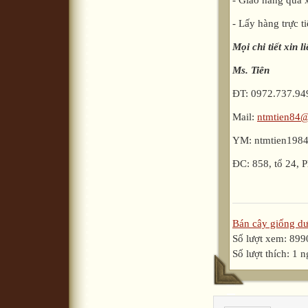
- Giao hàng qua 
- Lấy hàng trực ti
Mọi chi tiết xin l
Ms. Tiên
ĐT: 0972.737.94
Mail:
ntmtien84
YM: ntmtien198
ĐC: 858, tổ 24,
Bán cây giống dư
Số lượt xem: 899
Số lượt thích: 1 n