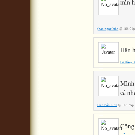
mìn h
phan ngọc luân
@ 16h:01p
Hân h
Lê Hồng 
Mình 
cả nh
Trần Bảo Linh
@ 14h:25p 
Công 