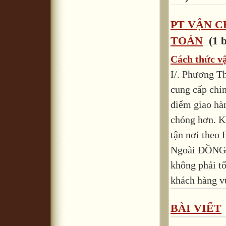
PT VẬN 
TOÁN
(1 b
Cách thức v
I/. Phương T
cung cấp chín
điểm giao hà
chóng hơn. 
tận nơi theo
Ngoài ĐỒNG T
không phải tố
khách hàng vu
BÀI VIẾT