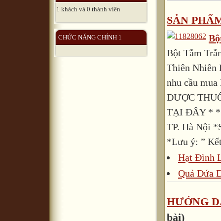
1 khách và 0 thành viên
SẢN PHẨ
Bộ
CHỨC NĂNG CHÍNH 1
Bột Tắm Trắn
Thiên Nhiên 
nhu cầu mua 
DƯỢC THUỐC
TẠI ĐÂY * *S
TP. Hà Nội *
*Lưu ý: ” Kết
Hạt Đình 
Quả Dứa D
HƯỚNG D
bài)