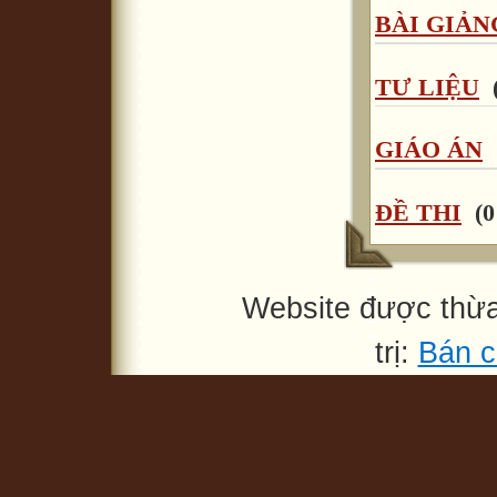
BÀI GIẢN
TƯ LIỆU
(
GIÁO ÁN
ĐỀ THI
(0
Website được thừ
trị:
Bán c