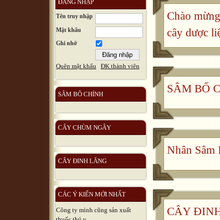
ĐĂNG NHẬP
Chào mừng 
Tên truy nhập
Mật khẩu
cây dược li
Ghi nhớ
Quên mật khẩu
ĐK thành viên
SÂM BỐ 
SÂM BÔ CHÍNH
CÂY CHÙM NGÂY
Nhân Sâm 
CÂY ĐINH LĂNG
CÁC Ý KIẾN MỚI NHẤT
CÂY ĐINH 
Công ty mình cũng sản xuất
thuốc thú y, ...