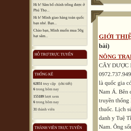
Hi b! Sâm bố chính trồng được ở
Phú Thọ...
Hi b! Mình giao hàng toàn quốc
bạn nhé. Bạn...
Chào bạn, Mình muốn mua 50g
GIỚI THI
hạt sâm...
bài)
HỖ TRỢ TRỰC TUYẾN
NÔNG TRẠI
CÂY DƯỢC LI
0972.737.949
THỐNG KÊ
là quốc gia c
truy cập (
chi tiết
)
62851
trong hôm nay
6
Nam Á. Bên c
lượt xem
155189
truyền thống 
trong hôm nay
6
thuốc. Lịch s
thành viên
31
danh y Tuệ T
Nam. Ông sốn
THÀNH VIÊN TRỰC TUYẾN