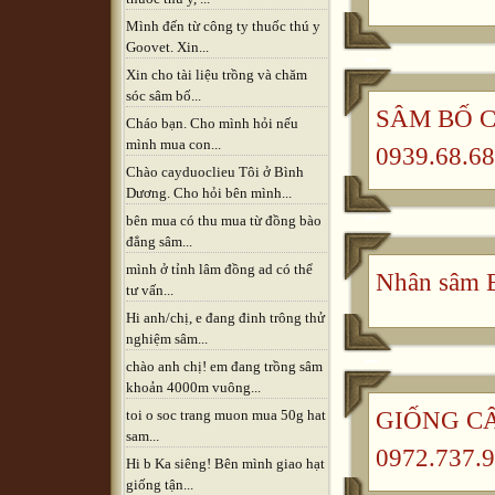
Mình đến từ công ty thuốc thú y
Goovet. Xin...
Xin cho tài liệu trồng và chăm
sóc sâm bố...
SÂM BỐ CH
Cháo bạn. Cho mình hỏi nếu
mình mua con...
0939.68.68
Chào cayduoclieu Tôi ở Bình
Dương. Cho hỏi bên mình...
bên mua có thu mua từ đồng bào
đẳng sâm...
mình ở tỉnh lâm đồng ad có thể
Nhân sâm B
tư vấn...
Hi anh/chị, e đang đinh trông thử
nghiệm sâm...
chào anh chị! em đang trồng sâm
khoản 4000m vuông...
GIỐNG CÂ
toi o soc trang muon mua 50g hat
sam...
0972.737.9
Hi b Ka siêng! Bên mình giao hạt
giống tận...