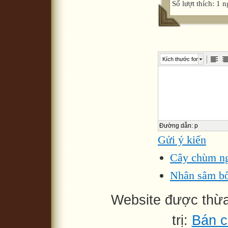
Số lượt thích: 1 n
Kích thước font
Đường dẫn
:
p
Gửi ý kiến
Cây chùm n
Nhân sâm bố
Website được thừ
trị:
Bán c