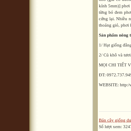
kính 5mm)] phơi r
từng bó đem phơ
cứng lại. Nhiều n
thoáng gió, phơi 
Sản phẩm nông t
1/ Hạt giống đẳn
2/ Củ khô và tươ
MỌI CHI TIẾT 
ĐT: 0972.737.94
WEBSITE: http:/v
Bán cây giống dư
Số lượt xem: 324