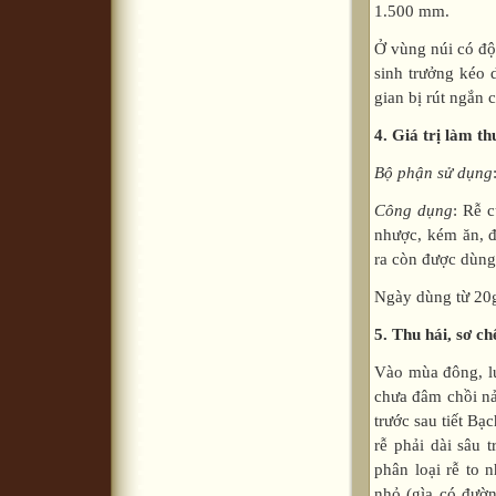
1.500 mm.
Ở vùng núi có độ
sinh trưởng kéo 
gian bị rút ngắn 
4. Giá trị làm th
Bộ phận sử dụng
Công dụng
: Rễ 
nhược, kém ăn, đ
ra còn được dùng 
Ngày dùng từ 20g
5.
Thu hái, sơ ch
Vào mùa đông, lú
chưa đâm chồi nảy
trước sau tiết Bạ
rễ phải dài sâu t
phân loại rễ to n
nhỏ (gìa có đườ