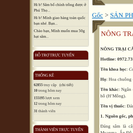
Hi b! Sâm bố chính trồng được ở
Phú Thọ...
Gốc
>
SẢN P
Hi b! Mình giao hàng toàn quốc
bạn nhé. Bạn...
Chào bạn, Mình muốn mua 50g
NÔNG TR
hạt sâm...
NÔNG TRẠI C
HỖ TRỢ TRỰC TUYẾN
Hotline: 0972.73
Tên khoa học
:
C
THỐNG KÊ
Họ
: Hoa chuông
truy cập (
chi tiết
)
62855
Tên khác
: Ngân 
trong hôm nay
10
hô (H’Mông).
lượt xem
155195
trong hôm nay
12
Tên vị thuốc
: Đả
thành viên
31
1. Nguồn gốc, p
Đảng sâm là câ
THÀNH VIÊN TRỰC TUYẾN
Myanma, Ấn Độ, 