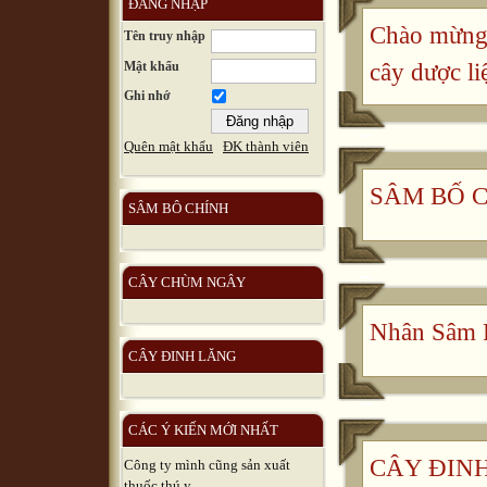
ĐĂNG NHẬP
Chào mừng 
Tên truy nhập
Mật khẩu
cây dược li
Ghi nhớ
Quên mật khẩu
ĐK thành viên
SÂM BỐ 
SÂM BÔ CHÍNH
CÂY CHÙM NGÂY
Nhân Sâm 
CÂY ĐINH LĂNG
CÁC Ý KIẾN MỚI NHẤT
CÂY ĐINH 
Công ty mình cũng sản xuất
thuốc thú y, ...