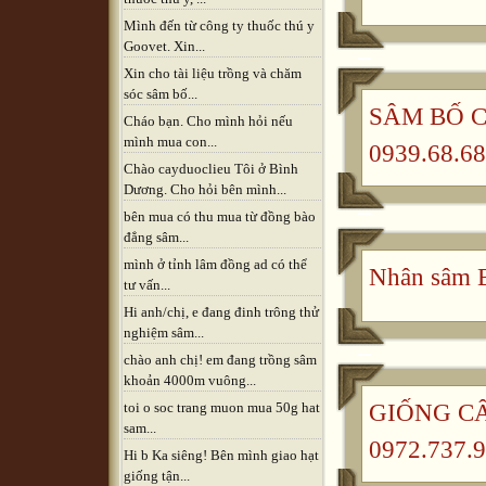
Mình đến từ công ty thuốc thú y
Goovet. Xin...
Xin cho tài liệu trồng và chăm
sóc sâm bố...
SÂM BỐ CH
Cháo bạn. Cho mình hỏi nếu
mình mua con...
0939.68.68
Chào cayduoclieu Tôi ở Bình
Dương. Cho hỏi bên mình...
bên mua có thu mua từ đồng bào
đẳng sâm...
mình ở tỉnh lâm đồng ad có thể
Nhân sâm B
tư vấn...
Hi anh/chị, e đang đinh trông thử
nghiệm sâm...
chào anh chị! em đang trồng sâm
khoản 4000m vuông...
GIỐNG CÂ
toi o soc trang muon mua 50g hat
sam...
0972.737.9
Hi b Ka siêng! Bên mình giao hạt
giống tận...