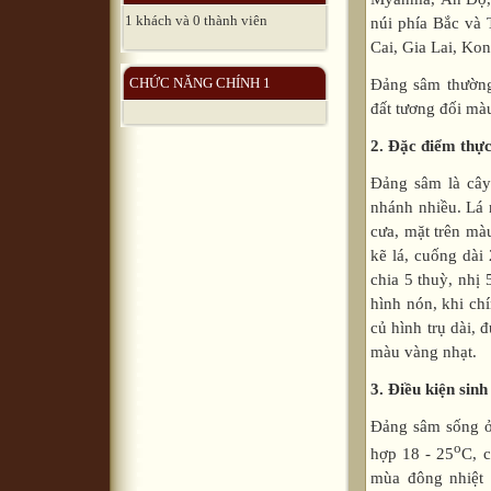
1 khách và 0 thành viên
núi phía Bắc và 
Cai, Gia Lai, K
CHỨC NĂNG CHÍNH 1
Đảng sâm thường
đất tương đối mà
2. Đặc điểm thực
Đảng sâm là cây
nhánh nhiều. Lá 
cưa, mặt trên mà
kẽ lá, cuống dài
chia 5 thuỳ, nhị
hình nón, khi ch
củ hình trụ dài, 
màu vàng nhạt.
3. Điều kiện sinh
Đảng sâm sống ở 
o
hợp 18 - 25
C, c
mùa đông nhiệt 