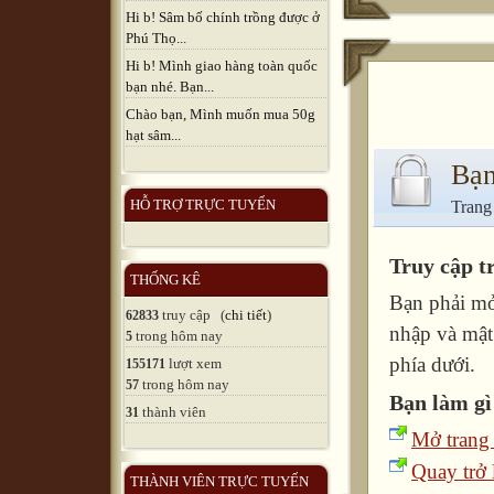
Hi b! Sâm bố chính trồng được ở
Phú Thọ...
Hi b! Mình giao hàng toàn quốc
bạn nhé. Bạn...
Chào bạn, Mình muốn mua 50g
hạt sâm...
Bạn
HỖ TRỢ TRỰC TUYẾN
Trang
Truy cập t
THỐNG KÊ
Bạn phải mở
truy cập (
chi tiết
)
62833
nhập và mật
trong hôm nay
5
phía dưới.
lượt xem
155171
trong hôm nay
57
Bạn làm gì
thành viên
31
Mở trang
Quay trở l
THÀNH VIÊN TRỰC TUYẾN