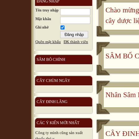
ĐĂNG NHẬP
Chào mừng 
Tên truy nhập
Mật khẩu
cây dược li
Ghi nhớ
Quên mật khẩu
ĐK thành viên
SÂM BỐ 
SÂM BÔ CHÍNH
CÂY CHÙM NGÂY
Nhân Sâm 
CÂY ĐINH LĂNG
CÁC Ý KIẾN MỚI NHẤT
CÂY ĐINH 
Công ty mình cũng sản xuất
thuốc thú y, ...