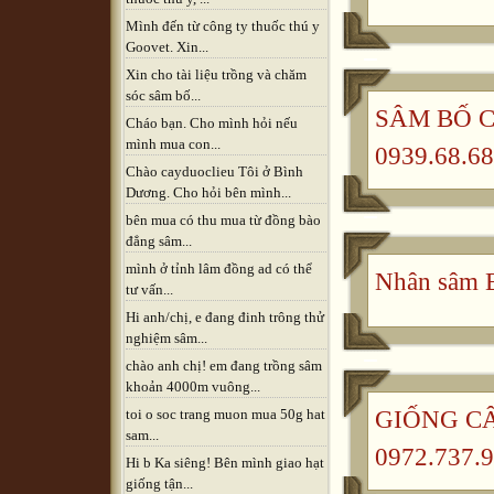
Mình đến từ công ty thuốc thú y
Goovet. Xin...
Xin cho tài liệu trồng và chăm
sóc sâm bố...
SÂM BỐ CH
Cháo bạn. Cho mình hỏi nếu
mình mua con...
0939.68.68
Chào cayduoclieu Tôi ở Bình
Dương. Cho hỏi bên mình...
bên mua có thu mua từ đồng bào
đẳng sâm...
mình ở tỉnh lâm đồng ad có thể
Nhân sâm B
tư vấn...
Hi anh/chị, e đang đinh trông thử
nghiệm sâm...
chào anh chị! em đang trồng sâm
khoản 4000m vuông...
GIỐNG CÂ
toi o soc trang muon mua 50g hat
sam...
0972.737.9
Hi b Ka siêng! Bên mình giao hạt
giống tận...