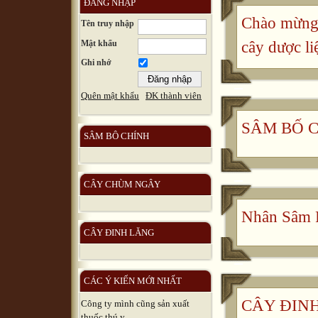
ĐĂNG NHẬP
Chào mừng 
Tên truy nhập
Mật khẩu
cây dược li
Ghi nhớ
Quên mật khẩu
ĐK thành viên
SÂM BỐ 
SÂM BÔ CHÍNH
CÂY CHÙM NGÂY
Nhân Sâm 
CÂY ĐINH LĂNG
CÁC Ý KIẾN MỚI NHẤT
CÂY ĐINH 
Công ty mình cũng sản xuất
thuốc thú y, ...