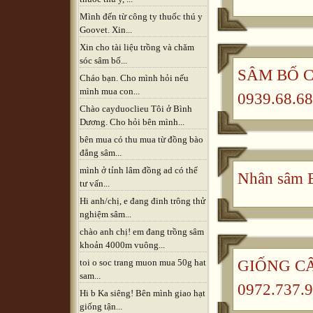
Mình đến từ công ty thuốc thú y
Goovet. Xin...
Xin cho tài liệu trồng và chăm
sóc sâm bố...
SÂM BỐ CH
Cháo bạn. Cho mình hỏi nếu
mình mua con...
0939.68.68
Chào cayduoclieu Tôi ở Bình
Dương. Cho hỏi bên mình...
bên mua có thu mua từ đồng bào
đẳng sâm...
mình ở tỉnh lâm đồng ad có thể
Nhân sâm B
tư vấn...
Hi anh/chị, e đang đinh trông thử
nghiệm sâm...
chào anh chị! em đang trồng sâm
khoản 4000m vuông...
GIỐNG CÂ
toi o soc trang muon mua 50g hat
sam...
0972.737.9
Hi b Ka siêng! Bên mình giao hạt
giống tận...