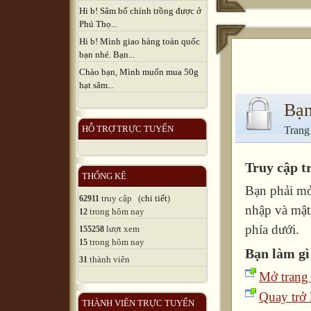
Hi b! Sâm bố chính trồng được ở
Phú Thọ...
Hi b! Mình giao hàng toàn quốc
bạn nhé. Bạn...
Chào bạn, Mình muốn mua 50g
hạt sâm...
Bạn
HỖ TRỢ TRỰC TUYẾN
Trang
Truy cập t
THỐNG KÊ
Bạn phải mở
truy cập (
chi tiết
)
62911
nhập và mật
trong hôm nay
12
phía dưới.
lượt xem
155258
trong hôm nay
15
Bạn làm gì
thành viên
31
Mở trang
Quay trở l
THÀNH VIÊN TRỰC TUYẾN