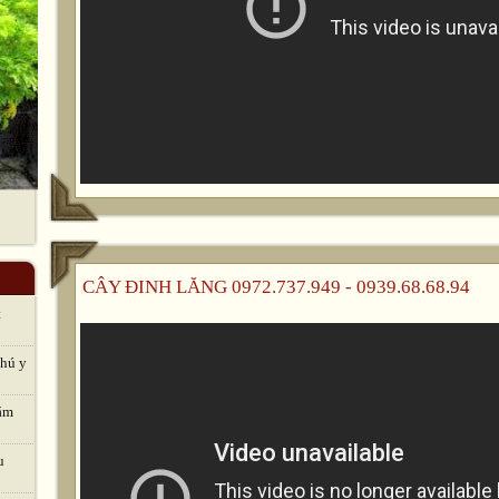
CÂY ĐINH LĂNG 0972.737.949 - 0939.68.68.94
t
thú y
hăm
u