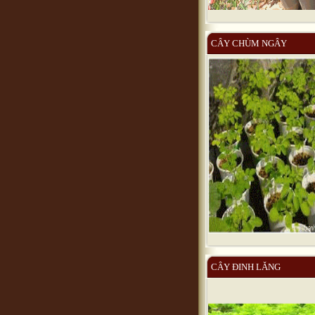
CÂY CHÙM NGÂY
CÂY ĐINH LĂNG