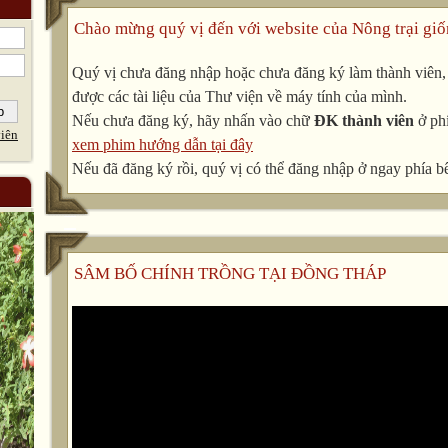
Chào mừng quý vị đến với website của Nông trại giố
Quý vị chưa đăng nhập hoặc chưa đăng ký làm thành viên, v
được các tài liệu của Thư viện về máy tính của mình.
Nếu chưa đăng ký, hãy nhấn vào chữ
ĐK thành viên
ở phí
iên
xem phim hướng dẫn tại đây
Nếu đã đăng ký rồi, quý vị có thể đăng nhập ở ngay phía bê
SÂM BỐ CHÍNH TRỒNG TẠI ĐỒNG THÁP