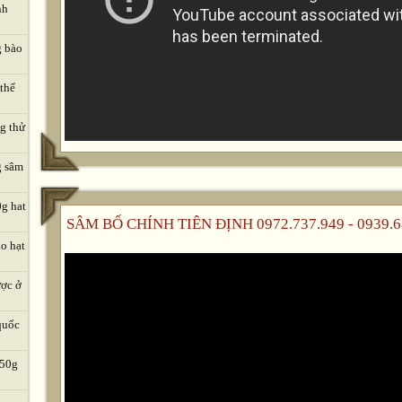
nh
g bào
 thể
ng thử
g sâm
0g hat
SÂM BỐ CHÍNH TIÊN ĐỊNH 0972.737.949 - 0939.6
o hạt
ược ở
quốc
 50g