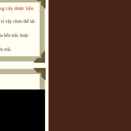
ng cây dược liệu
ì vậy chưa thể tải
a bên trái, hoặc
n trái.