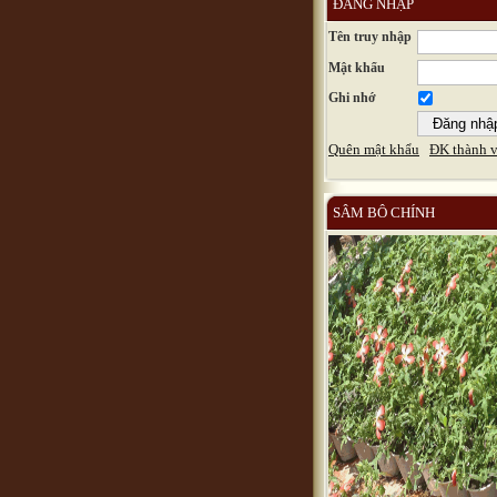
ĐĂNG NHẬP
Tên truy nhập
Mật khẩu
Ghi nhớ
Quên mật khẩu
ĐK thành v
SÂM BÔ CHÍNH