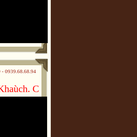
 0939.68.68.94
aùch. Chuùc gheù thaêm vui veû!!