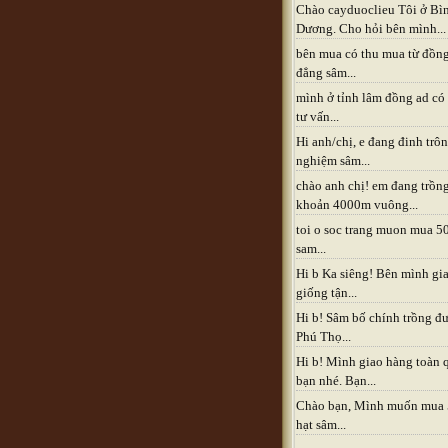
Chào cayduoclieu Tôi ở Bì
Dương. Cho hỏi bên mình...
bên mua có thu mua từ đồn
đẳng sâm...
mình ở tỉnh lâm đồng ad có
tư vấn...
Hi anh/chị, e đang đinh trô
nghiệm sâm...
chào anh chị! em đang trồn
khoản 4000m vuông...
toi o soc trang muon mua 5
sam...
Hi b Ka siêng! Bên mình gia
giống tận...
Hi b! Sâm bố chính trồng đ
Phú Thọ...
Hi b! Mình giao hàng toàn 
bạn nhé. Bạn...
Chào bạn, Mình muốn mua
hạt sâm...