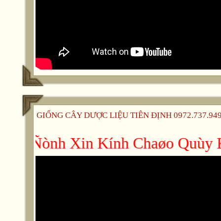
GIỐNG CÂY DƯỢC LIỆU TIÊN ĐỊNH 0972.737.949 -
ieân Ñònh Xin Kính Chaøo Quùy Kh