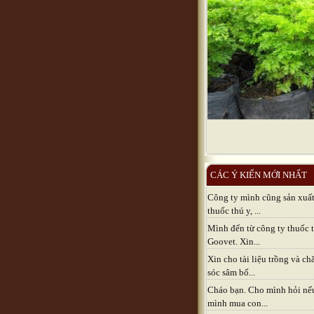
CÁC Ý KIẾN MỚI NHẤT
Công ty mình cũng sản xuấ
thuốc thú y, ...
Mình đến từ công ty thuốc 
Goovet. Xin...
Xin cho tài liệu trồng và c
sóc sâm bố...
Cháo bạn. Cho mình hỏi nế
mình mua con...