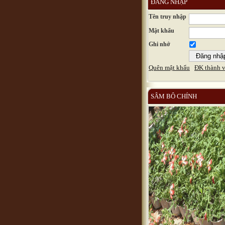
ĐĂNG NHẬP
Tên truy nhập
Mật khẩu
Ghi nhớ
Quên mật khẩu
ĐK thành v
SÂM BÔ CHÍNH