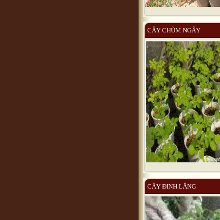
CÂY CHÙM NGÂY
CÂY ĐINH LĂNG