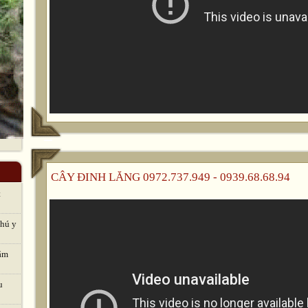
CÂY ĐINH LĂNG 0972.737.949 - 0939.68.68.94
t
thú y
hăm
u