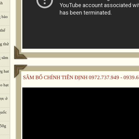
nh
g bào
 thể
ng thử
g sâm
0g hat
SÂM BỐ CHÍNH TIÊN ĐỊNH 0972.737.949 - 0939.6
o hạt
ược ở
quốc
 50g