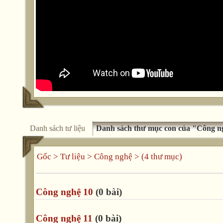
Danh sách tư liệu
Danh sách thư mục con của "Công n
Gốc
>
Tư liệu
>
Công nghệ
> (4 thư mục)
Công nghệ 10
(0 bài)
Công nghệ 11
(0 bài)