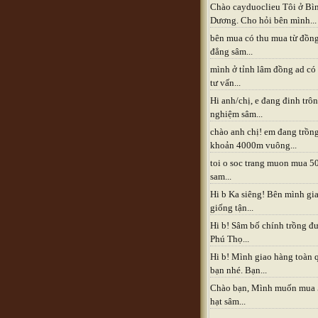
Chào cayduoclieu Tôi ở Bì
Dương. Cho hỏi bên mình...
bên mua có thu mua từ đồn
đẳng sâm...
mình ở tỉnh lâm đồng ad có
tư vấn...
Hi anh/chị, e đang đinh trô
nghiệm sâm...
chào anh chị! em đang trồn
khoản 4000m vuông...
toi o soc trang muon mua 5
sam...
Hi b Ka siêng! Bên mình gia
giống tận...
Hi b! Sâm bố chính trồng đ
Phú Thọ...
Hi b! Mình giao hàng toàn 
bạn nhé. Bạn...
Chào bạn, Mình muốn mua
hạt sâm...