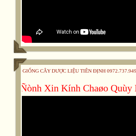
GIỐNG CÂY DƯỢC LIỆU TIÊN ĐỊNH 0972.737.949 -
Tieân Ñònh Xin Kính Chaøo Quùy Kh