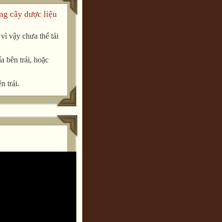
ng cây dược liệu
ì vậy chưa thể tải
a bên trái, hoặc
n trái.