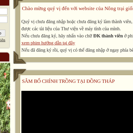
Chào mừng quý vị đến với website của Nông trại giố
Quý vị chưa đăng nhập hoặc chưa đăng ký làm thành viên, v
được các tài liệu của Thư viện về máy tính của mình.
Nếu chưa đăng ký, hãy nhấn vào chữ
ĐK thành viên
ở phí
iên
xem phim hướng dẫn tại đây
Nếu đã đăng ký rồi, quý vị có thể đăng nhập ở ngay phía bê
SÂM BỐ CHÍNH TRỒNG TẠI ĐỒNG THÁP