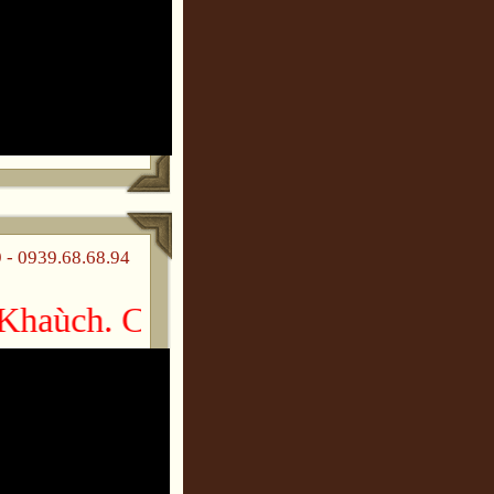
 0939.68.68.94
aùch. Chuùc gheù thaêm vui veû!!