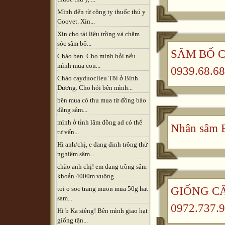
Mình đến từ công ty thuốc thú y
Goovet. Xin...
Xin cho tài liệu trồng và chăm
sóc sâm bố...
SÂM BỐ CH
Cháo bạn. Cho mình hỏi nếu
mình mua con...
0939.68.68
Chào cayduoclieu Tôi ở Bình
Dương. Cho hỏi bên mình...
bên mua có thu mua từ đồng bào
đẳng sâm...
mình ở tỉnh lâm đồng ad có thể
Nhân sâm B
tư vấn...
Hi anh/chị, e đang đinh trông thử
nghiệm sâm...
chào anh chị! em đang trồng sâm
khoản 4000m vuông...
GIỐNG CÂ
toi o soc trang muon mua 50g hat
sam...
0972.737.9
Hi b Ka siêng! Bên mình giao hạt
giống tận...