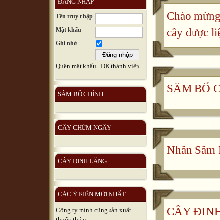
ĐĂNG NHẬP
Chào mừng 
Tên truy nhập
Mật khẩu
cây dược li
Ghi nhớ
Quên mật khẩu
ĐK thành viên
SÂM BỐ 
SÂM BÔ CHÍNH
CÂY CHÙM NGÂY
Nhân Sâm 
CÂY ĐINH LĂNG
CÁC Ý KIẾN MỚI NHẤT
CÂY ĐINH 
Công ty mình cũng sản xuất
thuốc thú y, ...