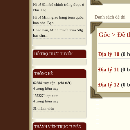
Hi b! Sâm bố chính trồng được ở
Phú Thọ...
Danh sách đề thi
Hi b! Mình giao hàng toàn quốc
bạn nhé. Bạn...
Chào bạn, Mình muốn mua 50g
Gốc
>
Đề t
hạt sâm...
Địa lý 10
(0 b
HỖ TRỢ TRỰC TUYẾN
Địa lý 11
(0 b
THỐNG KÊ
truy cập (
chi tiết
)
62884
Địa lý 12
(0 b
trong hôm nay
4
lượt xem
155227
trong hôm nay
4
thành viên
31
THÀNH VIÊN TRỰC TUYẾN