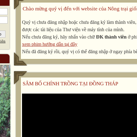
Chào mừng quý vị đến với website của Nông trại giố
Quý vị chưa đăng nhập hoặc chưa đăng ký làm thành viên, v
được các tài liệu của Thư viện về máy tính của mình.
Nếu chưa đăng ký, hãy nhấn vào chữ
ĐK thành viên
ở phí
iên
xem phim hướng dẫn tại đây
Nếu đã đăng ký rồi, quý vị có thể đăng nhập ở ngay phía bê
SÂM BỐ CHÍNH TRỒNG TẠI ĐỒNG THÁP