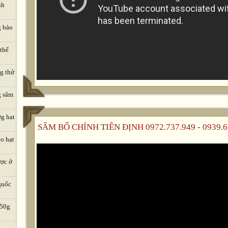
nh
g bào
 thể
ng thử
g sâm
0g hat
SÂM BỐ CHÍNH TIÊN ĐỊNH 0972.737.949 - 0939.6
o hạt
ược ở
quốc
 50g