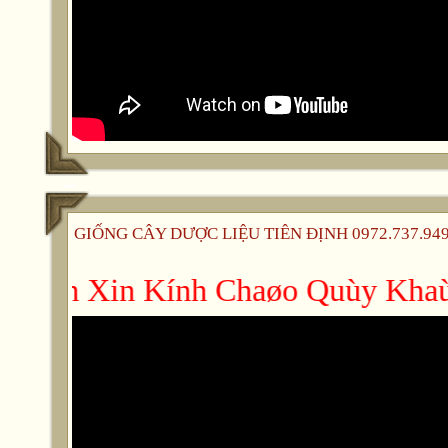
GIỐNG CÂY DƯỢC LIỆU TIÊN ĐỊNH 0972.737.949 -
n Ñònh Xin Kính Chaøo Quùy Khaùc