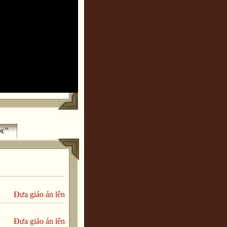
ọc"
Đưa giáo án lên
Đưa giáo án lên