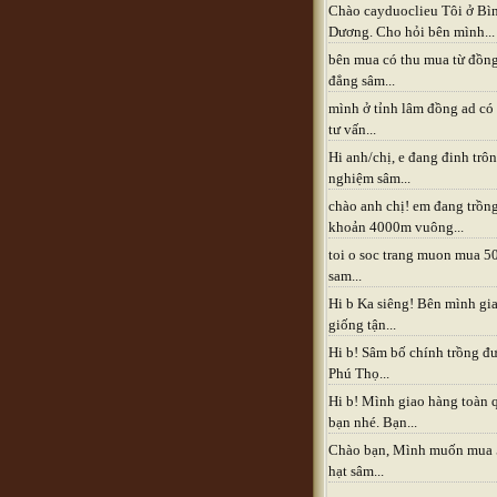
Chào cayduoclieu Tôi ở Bì
Dương. Cho hỏi bên mình...
bên mua có thu mua từ đồn
đẳng sâm...
mình ở tỉnh lâm đồng ad có
tư vấn...
Hi anh/chị, e đang đinh trô
nghiệm sâm...
chào anh chị! em đang trồn
khoản 4000m vuông...
toi o soc trang muon mua 5
sam...
Hi b Ka siêng! Bên mình gia
giống tận...
Hi b! Sâm bố chính trồng đ
Phú Thọ...
Hi b! Mình giao hàng toàn 
bạn nhé. Bạn...
Chào bạn, Mình muốn mua
hạt sâm...