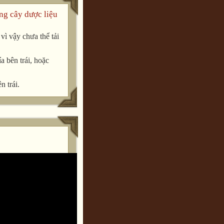
ng cây dược liệu
ì vậy chưa thể tải
a bên trái, hoặc
n trái.