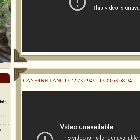
CÂY ĐINH LĂNG 0972.737.949 - 0939.68.68.94
t
thú y
hăm
u