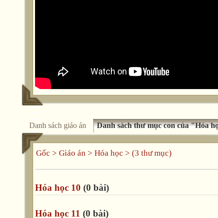
Danh sách giáo án
Danh sách thư mục con của "Hóa h
Gốc
>
Giáo án
>
Hóa học
> (3 thư mục)
Hóa học 10
(0 bài)
Hóa học 11
(0 bài)