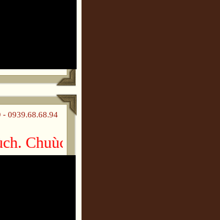
 0939.68.68.94
h. Chuùc gheù thaêm vui veû!!