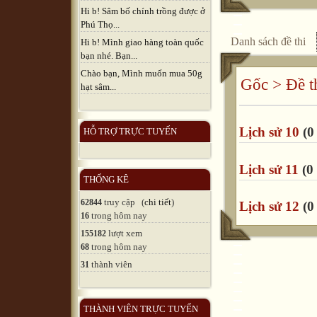
Hi b! Sâm bố chính trồng được ở
Phú Thọ...
Danh sách đề thi
Hi b! Mình giao hàng toàn quốc
bạn nhé. Bạn...
Chào bạn, Mình muốn mua 50g
Gốc
>
Đề t
hạt sâm...
Lịch sử 10
(0 
HỖ TRỢ TRỰC TUYẾN
Lịch sử 11
(0 
THỐNG KÊ
truy cập (
chi tiết
)
62844
Lịch sử 12
(0 
trong hôm nay
16
lượt xem
155182
trong hôm nay
68
thành viên
31
THÀNH VIÊN TRỰC TUYẾN