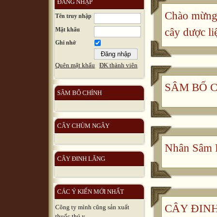
ĐĂNG NHẬP
Chào mừng 
Tên truy nhập
Mật khẩu
cây dược li
Ghi nhớ
Quên mật khẩu
ĐK thành viên
SÂM BỐ 
SÂM BÔ CHÍNH
CÂY CHÙM NGÂY
Nhân Sâm 
CÂY ĐINH LĂNG
CÁC Ý KIẾN MỚI NHẤT
CÂY ĐINH 
Công ty mình cũng sản xuất
thuốc thú y, ...