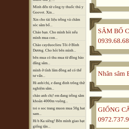
Mình đến từ công ty thuốc thú y
Goovet. Xin...
Xin cho tài liệu trồng và chăm
sóc sâm bố...
SÂM BỐ CH
Cháo bạn. Cho mình hỏi nếu
mình mua con...
0939.68.68
Chào cayduoclieu Tôi ở Bình
Dương. Cho hỏi bên mình...
bên mua có thu mua từ đồng bào
đẳng sâm...
mình ở tỉnh lâm đồng ad có thể
Nhân sâm B
tư vấn...
Hi anh/chị, e đang đinh trông thử
nghiệm sâm...
chào anh chị! em đang trồng sâm
khoản 4000m vuông...
GIỐNG CÂ
toi o soc trang muon mua 50g hat
sam...
0972.737.9
Hi b Ka siêng! Bên mình giao hạt
giống tận...