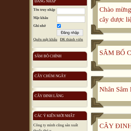
ĐĂNG NHẬP
Chào mừng 
Tên truy nhập
Mật khẩu
cây dược li
Ghi nhớ
Quên mật khẩu
ĐK thành viên
SÂM BỐ 
SÂM BÔ CHÍNH
CÂY CHÙM NGÂY
Nhân Sâm 
CÂY ĐINH LĂNG
CÁC Ý KIẾN MỚI NHẤT
CÂY ĐINH 
Công ty mình cũng sản xuất
thuốc thú y, ...