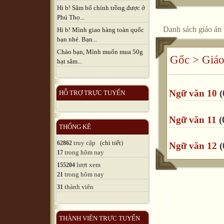
Hi b! Sâm bố chính trồng được ở
Phú Thọ...
Danh sách giáo án
Hi b! Mình giao hàng toàn quốc
bạn nhé. Bạn...
Chào bạn, Mình muốn mua 50g
Gốc
>
Giáo
hạt sâm...
Ngữ văn 10
(
HỖ TRỢ TRỰC TUYẾN
Ngữ văn 11
(
THỐNG KÊ
truy cập (
chi tiết
)
62862
Ngữ văn 12
(
trong hôm nay
17
lượt xem
155204
trong hôm nay
21
thành viên
31
THÀNH VIÊN TRỰC TUYẾN