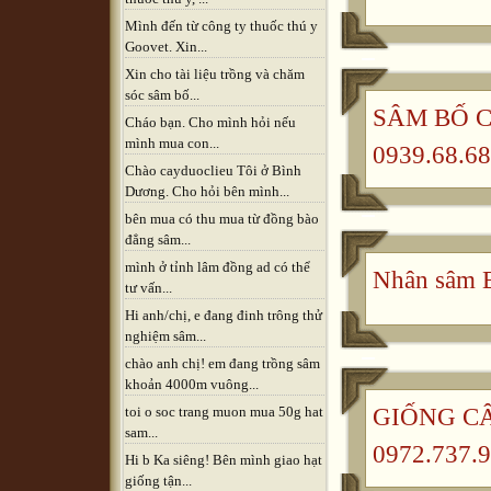
Mình đến từ công ty thuốc thú y
Goovet. Xin...
Xin cho tài liệu trồng và chăm
sóc sâm bố...
SÂM BỐ CH
Cháo bạn. Cho mình hỏi nếu
mình mua con...
0939.68.68
Chào cayduoclieu Tôi ở Bình
Dương. Cho hỏi bên mình...
bên mua có thu mua từ đồng bào
đẳng sâm...
mình ở tỉnh lâm đồng ad có thể
Nhân sâm B
tư vấn...
Hi anh/chị, e đang đinh trông thử
nghiệm sâm...
chào anh chị! em đang trồng sâm
khoản 4000m vuông...
GIỐNG CÂ
toi o soc trang muon mua 50g hat
sam...
0972.737.9
Hi b Ka siêng! Bên mình giao hạt
giống tận...