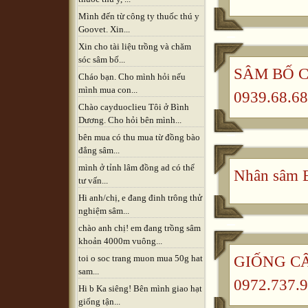
Mình đến từ công ty thuốc thú y
Goovet. Xin...
Xin cho tài liệu trồng và chăm
sóc sâm bố...
SÂM BỐ CH
Cháo bạn. Cho mình hỏi nếu
mình mua con...
0939.68.68
Chào cayduoclieu Tôi ở Bình
Dương. Cho hỏi bên mình...
bên mua có thu mua từ đồng bào
đẳng sâm...
mình ở tỉnh lâm đồng ad có thể
Nhân sâm B
tư vấn...
Hi anh/chị, e đang đinh trông thử
nghiệm sâm...
chào anh chị! em đang trồng sâm
khoản 4000m vuông...
GIỐNG CÂ
toi o soc trang muon mua 50g hat
sam...
0972.737.9
Hi b Ka siêng! Bên mình giao hạt
giống tận...