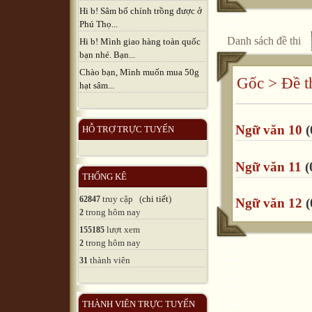
Hi b! Sâm bố chính trồng được ở
Phú Thọ...
Danh sách đề thi
Hi b! Mình giao hàng toàn quốc
bạn nhé. Bạn...
Chào bạn, Mình muốn mua 50g
Gốc
>
Đề t
hạt sâm...
Ngữ văn 10
(
HỖ TRỢ TRỰC TUYẾN
Ngữ văn 11
(
THỐNG KÊ
truy cập (
chi tiết
)
62847
Ngữ văn 12
(
trong hôm nay
2
lượt xem
155185
trong hôm nay
2
thành viên
31
THÀNH VIÊN TRỰC TUYẾN