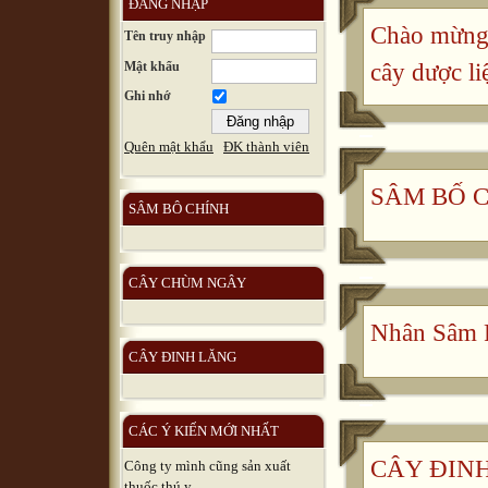
ĐĂNG NHẬP
Chào mừng 
Tên truy nhập
Mật khẩu
cây dược li
Ghi nhớ
Quên mật khẩu
ĐK thành viên
SÂM BỐ 
SÂM BÔ CHÍNH
CÂY CHÙM NGÂY
Nhân Sâm 
CÂY ĐINH LĂNG
CÁC Ý KIẾN MỚI NHẤT
CÂY ĐINH 
Công ty mình cũng sản xuất
thuốc thú y, ...