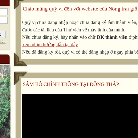
Chào mừng quý vị đến với website của Nông trại giố
Quý vị chưa đăng nhập hoặc chưa đăng ký làm thành viên, v
được các tài liệu của Thư viện về máy tính của mình.
Nếu chưa đăng ký, hãy nhấn vào chữ
ĐK thành viên
ở phí
iên
xem phim hướng dẫn tại đây
Nếu đã đăng ký rồi, quý vị có thể đăng nhập ở ngay phía bê
SÂM BỐ CHÍNH TRỒNG TẠI ĐỒNG THÁP