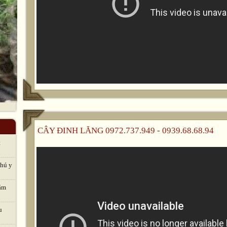
CÂY ĐINH LĂNG 0972.737.949 - 0939.68.68.94
t
thú y
hăm
u