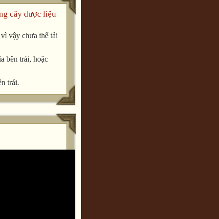
ng cây dược liệu
ì vậy chưa thể tải
a bên trái, hoặc
n trái.