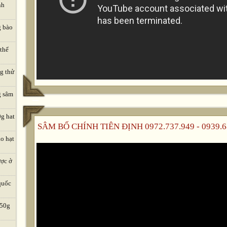
nh
g bào
 thể
ng thử
g sâm
0g hat
SÂM BỐ CHÍNH TIÊN ĐỊNH 0972.737.949 - 0939.6
o hạt
ược ở
quốc
 50g