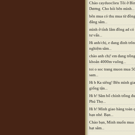
Chào cayduoclieu Tôi ở Bì
Dương. Cho hỏi bên mình...
bên mua có thu mua từ đồn
đẳng sâm...
mình ở tỉnh lâm đồng ad có
tư vấn...
Hi anh/chị, e đang đinh trô
nghiệm sâm...
chào anh chị! em đang trồn
khoản 4000m vuông...
toi o soc trang muon mua 5
sam...
Hi b Ka siêng! Bên mình gia
giống tận...
Hi b! Sâm bố chính trồng đ
Phú Thọ...
Hi b! Mình giao hàng toàn 
bạn nhé. Bạn...
Chào bạn, Mình muốn mua
hạt sâm...