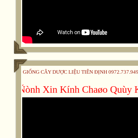
GIỐNG CÂY DƯỢC LIỆU TIÊN ĐỊNH 0972.737.949 -
ieân Ñònh Xin Kính Chaøo Quùy Kh