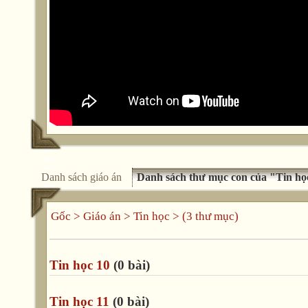
Danh sách giáo án
Danh sách thư mục con của "Tin họ
Gốc
>
Giáo án
>
Tin học
> (3 thư mục)
Tin học 10
(0 bài)
Tin học 11
(0 bài)