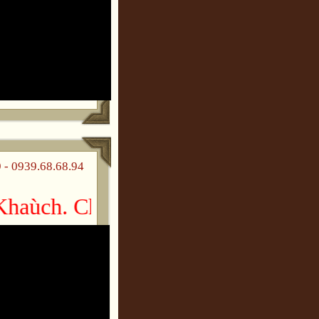
 0939.68.68.94
aùch. Chuùc gheù thaêm vui veû!!