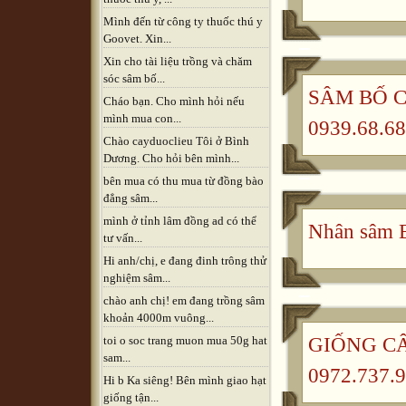
Mình đến từ công ty thuốc thú y
Goovet. Xin...
Xin cho tài liệu trồng và chăm
sóc sâm bố...
SÂM BỐ CH
Cháo bạn. Cho mình hỏi nếu
mình mua con...
0939.68.68
Chào cayduoclieu Tôi ở Bình
Dương. Cho hỏi bên mình...
bên mua có thu mua từ đồng bào
đẳng sâm...
mình ở tỉnh lâm đồng ad có thể
Nhân sâm B
tư vấn...
Hi anh/chị, e đang đinh trông thử
nghiệm sâm...
chào anh chị! em đang trồng sâm
khoản 4000m vuông...
GIỐNG CÂ
toi o soc trang muon mua 50g hat
sam...
0972.737.9
Hi b Ka siêng! Bên mình giao hạt
giống tận...