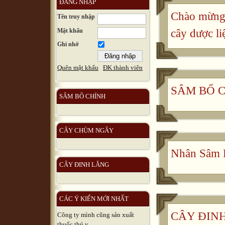
ĐĂNG NHẬP
Chào mừng 
Tên truy nhập
Mật khẩu
cây dược li
Ghi nhớ
Quên mật khẩu
ĐK thành viên
SÂM BỐ 
SÂM BÔ CHÍNH
CÂY CHÙM NGÂY
Nhân Sâm 
CÂY ĐINH LĂNG
CÁC Ý KIẾN MỚI NHẤT
CÂY ĐINH 
Công ty mình cũng sản xuất
thuốc thú y, ...