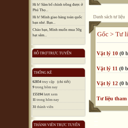
Hi b! Sâm bố chính trồng được ở
Phú Thọ...
Danh sách tư liệu
Hi b! Mình giao hàng toàn quốc
bạn nhé. Bạn...
Chào bạn, Mình muốn mua 50g
Gốc
>
Tư l
hạt sâm...
Vật lý 10
(0 b
HỖ TRỢ TRỰC TUYẾN
Vật lý 11
(0 b
THỐNG KÊ
truy cập (
chi tiết
)
62854
Vật lý 12
(0 b
trong hôm nay
9
lượt xem
155194
Tư liệu tham
trong hôm nay
11
thành viên
31
THÀNH VIÊN TRỰC TUYẾN