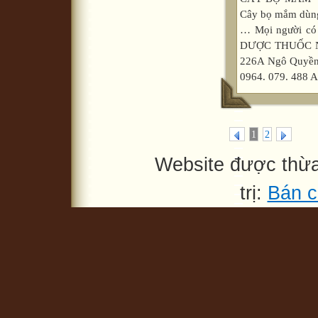
Cây bọ mắm dùng 
… Mọi người có
DƯỢC THUỐC NA
226A Ngô Quyền,
0964. 079. 488 A.
1
2
Website được thừ
trị:
Bán c