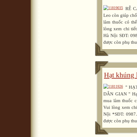
RỄ C
Leo còn giúp ch
làm thuốc có 
lòng xem chi ti
Hà Nội SĐT: 098
được còn phụ thu
Hạt khúng
" HẠ
DÂN GIAN " Hạt 
mua làm thuốc
Vui lòng xem ch
Nội *SĐT: 0987.
được còn phụ thuộ