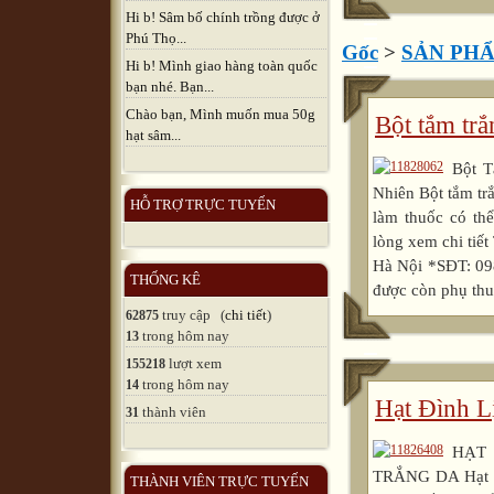
Hi b! Sâm bố chính trồng được ở
Phú Thọ...
Gốc
>
SẢN PH
Hi b! Mình giao hàng toàn quốc
bạn nhé. Bạn...
Chào bạn, Mình muốn mua 50g
Bột tắm trắ
hạt sâm...
Bột T
Nhiên Bột tắm tr
HỖ TRỢ TRỰC TUYẾN
làm thuốc có 
lòng xem chi tiế
Hà Nội *SĐT: 098
THỐNG KÊ
được còn phụ thu
truy cập (
chi tiết
)
62875
trong hôm nay
13
lượt xem
155218
trong hôm nay
14
Hạt Đình L
thành viên
31
HẠT
TRẮNG DA Hạt Đìn
THÀNH VIÊN TRỰC TUYẾN