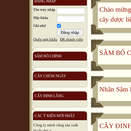
ĐĂNG NHẬP
Chào mừng 
Tên truy nhập
Mật khẩu
cây dược li
Ghi nhớ
Quên mật khẩu
ĐK thành viên
SÂM BỐ 
SÂM BÔ CHÍNH
CÂY CHÙM NGÂY
Nhân Sâm 
CÂY ĐINH LĂNG
CÁC Ý KIẾN MỚI NHẤT
CÂY ĐINH 
Công ty mình cũng sản xuất
thuốc thú y, ...