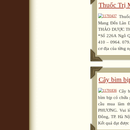
Thuốc Trị 
Thuốc
Mang Đến Làn Da
THẢO DƯỢC THU
*Số 226A Ngô Qu
410 – 0964. 079
cơ địa của từng n
Cây bìm bịp
Cây b
bìm bịp có chứa 
cầu mua làm 
PHƯƠNG. Vui lò
Đông, TP. Hà Nộ
Kết quả đạt được 