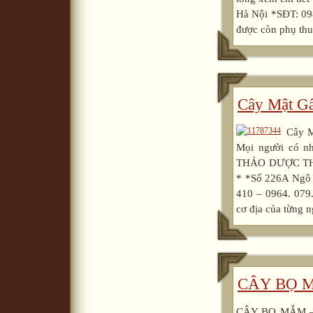
Hà Nội *SĐT: 098
được còn phụ thu
Cây Mật G
Cây M
Mọi người có nh
THẢO DƯỢC THU
* *Số 226A Ngô 
410 – 0964. 079
cơ địa của từng n
CÂY BỌ 
CÂY BỌ MẮM 