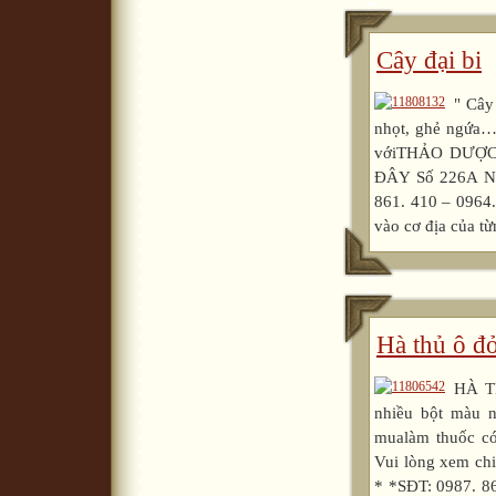
Cây đại bi
" Cây
nhọt, ghẻ ngứa…
vớiTHẢO DƯỢC 
ĐÂY Số 226A Ng
861. 410 – 0964.
vào cơ địa của từ
Hà thủ ô đ
HÀ T
nhiều bột màu n
mualàm thuốc 
Vui lòng xem chi
* *SĐT: 0987. 86