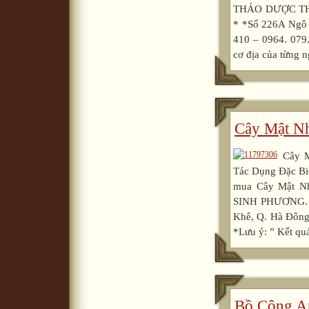
THẢO DƯỢC THU
* *Số 226A Ngô 
410 – 0964. 079
cơ địa của từng n
Cây Mật N
Cây 
Tác Dụng Đặc Bi
mua Cây Mật N
SINH PHƯƠNG. V
Khê, Q. Hà Đông
*Lưu ý: ” Kết quả
Bồ Công A