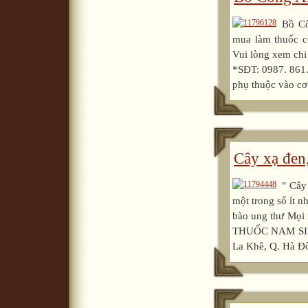
Bồ Cô
mua làm thuốc
Vui lòng xem chi
*SĐT: 0987. 861.
phụ thuộc vào cơ 
Cây xạ đen
" Cây
một trong số ít n
bào ung thư Mọi
THUỐC NAM SINH
La Khê, Q. Hà Đô