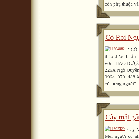
còn phụ thuộc vào
Cỏ Roi Ng
" CỎ
thảo dược bí ẩn 
với THẢO DƯỢC
226A Ngô Quyền,
0964. 079. 488 A
của từng người” .
Cây mật gấ
Cây M
Mọi người có nh