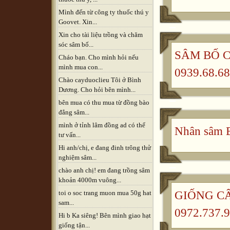
Mình đến từ công ty thuốc thú y
Goovet. Xin...
Xin cho tài liệu trồng và chăm
sóc sâm bố...
SÂM BỐ CH
Cháo bạn. Cho mình hỏi nếu
mình mua con...
0939.68.68
Chào cayduoclieu Tôi ở Bình
Dương. Cho hỏi bên mình...
bên mua có thu mua từ đồng bào
đẳng sâm...
mình ở tỉnh lâm đồng ad có thể
Nhân sâm B
tư vấn...
Hi anh/chị, e đang đinh trông thử
nghiệm sâm...
chào anh chị! em đang trồng sâm
khoản 4000m vuông...
GIỐNG CÂ
toi o soc trang muon mua 50g hat
sam...
0972.737.9
Hi b Ka siêng! Bên mình giao hạt
giống tận...