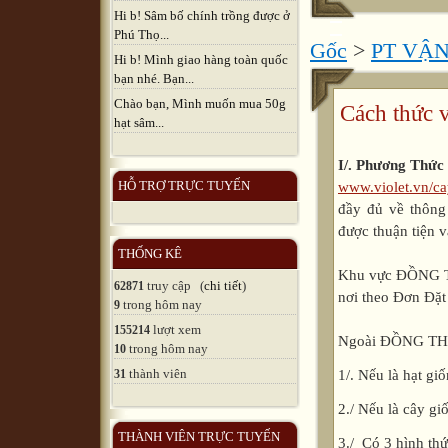
Hi b! Sâm bố chính trồng được ở
Phú Thọ...
Gốc
>
PT VẬ
Hi b! Mình giao hàng toàn quốc
bạn nhé. Bạn...
Chào bạn, Mình muốn mua 50g
Cách thức 
hạt sâm...
I/. Phương Thứ
HỖ TRỢ TRỰC TUYẾN
www.violet.vn/ca
đầy đủ về thông
được thuận tiện 
THỐNG KÊ
Khu vực ĐỒNG
truy cập (
chi tiết
)
62871
nơi theo Đơn Đặt
trong hôm nay
9
lượt xem
155214
Ngoài ĐỒNG T
trong hôm nay
10
thành viên
1/. Nếu là hạt g
31
2./ Nếu là cây g
THÀNH VIÊN TRỰC TUYẾN
3./ Có 3 hình th