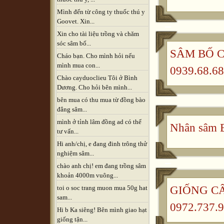
Mình đến từ công ty thuốc thú y
Goovet. Xin...
Xin cho tài liệu trồng và chăm
sóc sâm bố...
SÂM BỐ CH
Cháo bạn. Cho mình hỏi nếu
mình mua con...
0939.68.68
Chào cayduoclieu Tôi ở Bình
Dương. Cho hỏi bên mình...
bên mua có thu mua từ đồng bào
đẳng sâm...
mình ở tỉnh lâm đồng ad có thể
Nhân sâm B
tư vấn...
Hi anh/chị, e đang đinh trông thử
nghiệm sâm...
chào anh chị! em đang trồng sâm
khoản 4000m vuông...
GIỐNG CÂ
toi o soc trang muon mua 50g hat
sam...
0972.737.9
Hi b Ka siêng! Bên mình giao hạt
giống tận...