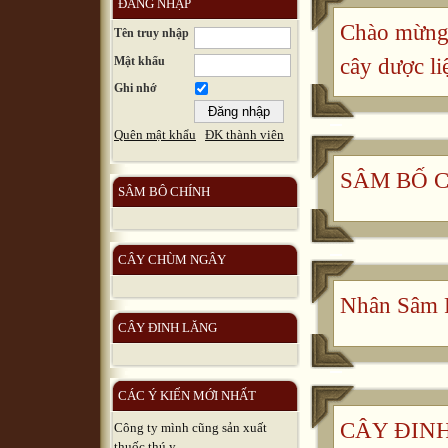
ĐĂNG NHẬP
Chào mừng 
Tên truy nhập
Mật khẩu
cây dược li
Ghi nhớ
Quên mật khẩu
ĐK thành viên
SÂM BỐ 
SÂM BÔ CHÍNH
CÂY CHÙM NGÂY
Nhân Sâm 
CÂY ĐINH LĂNG
CÁC Ý KIẾN MỚI NHẤT
CÂY ĐINH 
Công ty mình cũng sản xuất
thuốc thú y, ...