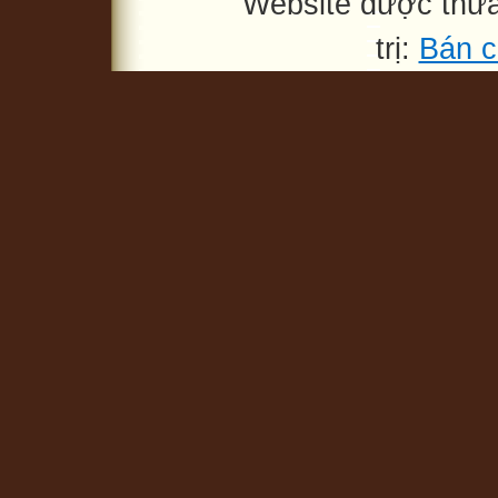
Website được thừ
trị:
Bán c