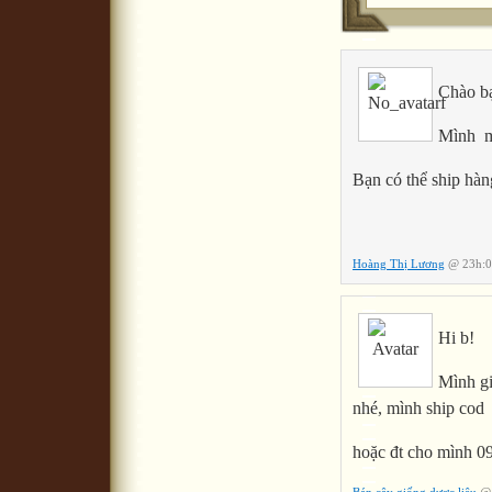
Chào b
Mình m
Bạn có thể ship hà
Hoàng Thị Lương
@ 23h:0
Hi b!
Mình gi
nhé, mình ship cod
hoặc đt cho mình 0
Bán cây giống dược liệu
@ 