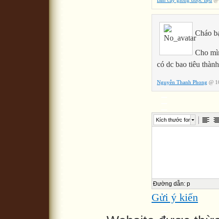
Cháo b
Cho mìn
có dc bao tiêu thà
Nguyễn Thanh Phong
@ 10
Kích thước font
Đường dẫn
:
p
Gửi ý kiến