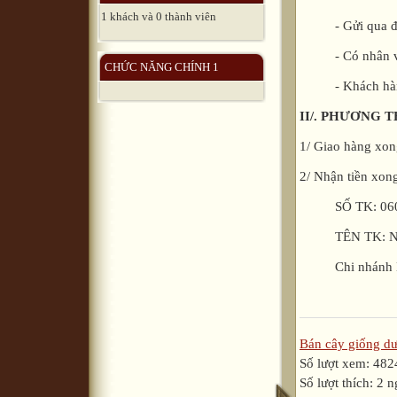
1 khách và 0 thành viên
- Gửi qua đườn
- Có nhân viên 
CHỨC NĂNG CHÍNH 1
- Khách hàng 
II/. PHƯƠNG
1/ Giao hàng xong
2/ Nhận tiền xong
SỐ TK: 06010
TÊN TK: Nguy
Chi nhánh Hồ
Bán cây giống dư
Số lượt xem: 482
Số lượt thích: 2 n