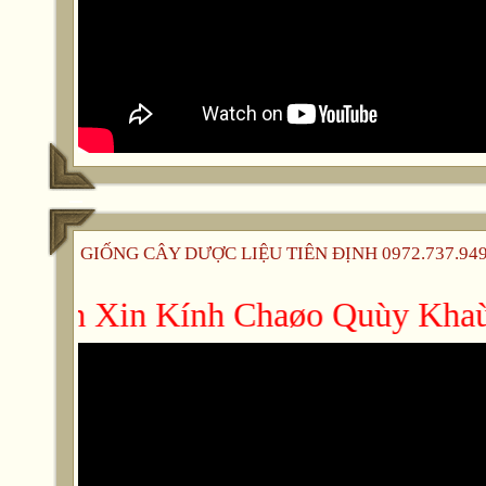
GIỐNG CÂY DƯỢC LIỆU TIÊN ĐỊNH 0972.737.949 -
 Ñònh Xin Kính Chaøo Quùy Khaùch