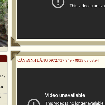
CÂY ĐINH LĂNG 0972.737.949 - 0939.68.68.94
t
thú y
hăm
u