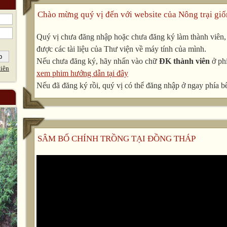
Chào mừng quý vị đến với website của Nông trại giố
Quý vị chưa đăng nhập hoặc chưa đăng ký làm thành viên, v
được các tài liệu của Thư viện về máy tính của mình.
Nếu chưa đăng ký, hãy nhấn vào chữ
ĐK thành viên
ở phí
iên
xem phim hướng dẫn tại đây
Nếu đã đăng ký rồi, quý vị có thể đăng nhập ở ngay phía bê
SÂM BỐ CHÍNH TRỒNG TẠI ĐỒNG THÁP