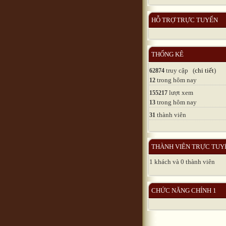
HỖ TRỢ TRỰC TUYẾN
THỐNG KÊ
truy cập (
chi tiết
)
62874
trong hôm nay
12
lượt xem
155217
trong hôm nay
13
thành viên
31
THÀNH VIÊN TRỰC TUY
1 khách và 0 thành viên
CHỨC NĂNG CHÍNH 1