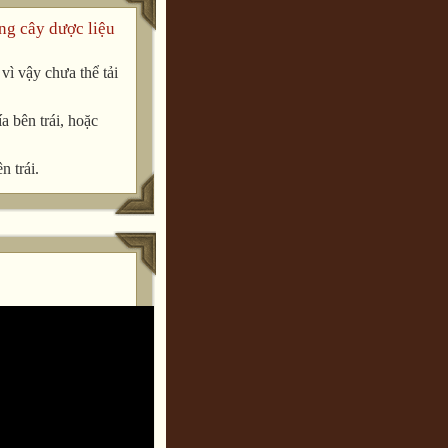
ng cây dược liệu
ì vậy chưa thể tải
a bên trái, hoặc
n trái.