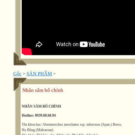
Gốc
>
SẢN PHẨM
>
Nhân sâm bố chính
NHÂN SÂM BỐ CHÍNH
Hotline: 0939.68.68.94
Tên khoa học: Abenmoschus moschatus ssp. tuberosus (Span.) Borss.
Họ Bông (Malvaceae)