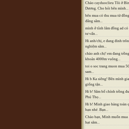
Chào cayduoclieu Tôi ở Bì
Dương. Cho hỏi bên mình...
bên mua có thu mua từ đồn
đẳng sâm...
mình ở tỉnh lâm đồng ad có
tư vấn...
Hi anh/chị, e đang đinh trô
nghiệm sâm...
chào anh chị! em đang trồn
khoản 4000m vuông...
toi o soc trang muon mua 5
sam...
Hi b Ka siêng! Bên mình gia
giống tận...
Hi b! Sâm bố chính trồng đ
Phú Thọ...
Hi b! Mình giao hàng toàn 
bạn nhé. Bạn...
Chào bạn, Mình muốn mua
hạt sâm...