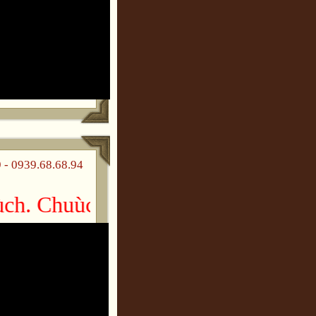
 0939.68.68.94
. Chuùc gheù thaêm vui veû!!