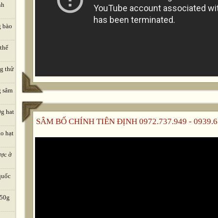
nh
g bào
 thể
ng thử
g sâm
0g hat
SÂM BỐ CHÍNH TIÊN ĐỊNH 0972.737.949 - 0939.6
o hạt
ược ở
quốc
 50g